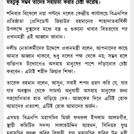
যতটুকু সম্ভব তাদের সহায়তা করার চেষ্টা করেছি।
শনিবার বিকেলে নয়া পল্টনে দলের কেন্দ্রীয় কার্যালয়ে বিএনপির
প্রতিষ্ঠাতা প্রেসিডেন্ট জিয়াউর রহমানের শাহাদাতবার্ষিকী
উপলক্ষে দুস্থদের মধ্যে বস্ত্র ও শুকনো খাবার বিতরণের পর
প্রধানমন্ত্রী এই আহ্বান জানান।
দলীয় নেতাকর্মীদের উদ্দেশে প্রধানমন্ত্রী বলেন, আপনাদের কাছে
আমার আহ্বান থাকবে, শুধু দলের পক্ষ থেকে নয়; সম্ভব হলে
ব্যক্তিগত উদ্যোগেও অসহায় মানুষের পাশে দাঁড়ানোর চেষ্টা
করবেন। এটাই শহীদ জিয়ার শিক্ষা।
তারেক রহমান বলেন, আসুন, সবাই শপথ গ্রহণ করি যে, যার
যার অবস্থান থেকে সামর্থ্য অনুযায়ী অসহায় মানুষের জন্য
সহযোগিতার হাত বাড়িয়ে দেব। আজকের দিনে এটিই হোক
আমাদের প্রত্যাশা, এটিই হোক আমাদের অর্জন।
এসময় বিএনপি মহাসচিব মির্জা ফখরুল ইসলাম আলমগীর,
স্থায়ী কমিটির সদস্য সালাহউদ্দিন আহমদ, সিনিয়র যুগ্ম
মহাসচিব রুহুল কবির রিজভী, যুগ্ম মহাসচিব হাবিব উন নবী