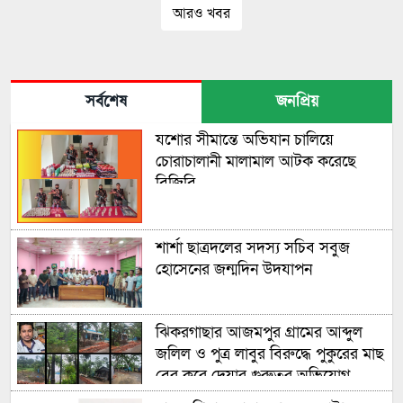
আরও খবর
সর্বশেষ
জনপ্রিয়
যশোর সীমান্তে অভিযান চালিয়ে
চোরাচালানী মালামাল আটক করেছে
বিজিবি
শার্শা ছাত্রদলের সদস্য সচিব সবুজ
হোসেনের জন্মদিন উদযাপন
ঝিকরগাছার আজমপুর গ্রামের আব্দুল
জলিল ও পুত্র লাবুর বিরুদ্ধে পুকুরের মাছ
বের করে দেয়ার গুরুতর অভিযোগ
উঠেছে