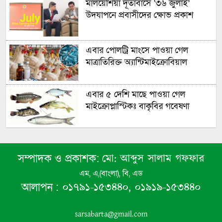
মালয়েশিয়া দূতাবাসে ‘৩৬ জুলাই’
উদযাপনে প্রবাসীদের ক্ষোভ প্রকাশ
এবার পোলট্রি মাংসে পাওয়া গেল
মাত্রাতিরিক্ত অ্যান্টিমাইক্রোবিয়াল
এবার ৫ দেশি মাছে পাওয়া গেল
মাইক্রোপ্লাস্টিকঃ বাকৃবির গবেষণা
আগামী ৫ মাসের মধ্যে শেষ হবে
ক্ষেপণাস্ত্র মজুদ! দারুণ শংকায় যুক্তরাষ্ট্র!
মো: আব্দুস সালাম গফফার
সম্পাদক ও প্রকাশক:
এম, এ,(বাংলা), বি, এড
রাষ্ট্রপতি নির্বাচন আগামী ২০ আগস্ট
০১৭৯১-১৫৩৪৪০, ০১৯১৯-১৫৩৪৪০
আলাপন :
sarsabarta@gmail.com