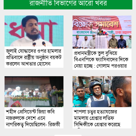
রাজনীতি বিভাগের আরো খবর
জুলাই যোদ্ধাদের ওপর হামলার
প্রধানমন্ত্রীকে ভুল বুঝিয়ে
প্রতিবাদে রাষ্ট্রীয় অনুষ্ঠান বয়কট
বিএনপিকে ফ্যাসিবাদের দিকে
করলেন আখতার হোসেন
নেয়া হচ্ছে : গোলাম পরওয়ার
শহীদ প্রেসিডেন্ট জিয়া কবি
শাপলা চত্বর হত্যাযজ্ঞের
নজরুলকে দেশে এনে
মামলায় গ্রেপ্তার লতিফ
নাগরিকত্ব দিয়েছিলেন- রিজভী
সিদ্দিকীকে গ্রেপ্তার করেছে
আহমেদ
পুলিশ