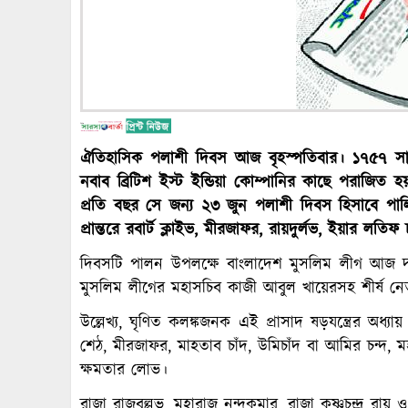
ঐতিহাসিক পলাশী দিবস আজ বৃহস্পতিবার। ১৭৫৭ সালের
নবাব ব্রিটিশ ইস্ট ইন্ডিয়া কোম্পানির কাছে পরাজিত হ
প্রতি বছর সে জন্য ২৩ জুন পলাশী দিবস হিসাবে প
প্রান্তরে রবার্ট ক্লাইভ, মীরজাফর, রায়দুর্লভ, ইয়ার লত
দিবসটি পালন উপলক্ষে বাংলাদেশ মুসলিম লীগ আজ
মুসলিম লীগের মহাসচিব কাজী আবুল খায়েরসহ শীর্ষ নেতৃব
উল্লেখ্য, ঘৃণিত কলঙ্কজনক এই প্রাসাদ ষড়যন্ত্রের অধ্য
শেঠ, মীরজাফর, মাহতাব চাঁদ, উমিচাঁদ বা আমির চন্দ, মহ
ক্ষমতার লোভ।
রাজা রাজবল্লভ, মহারাজ নন্দকুমার, রাজা কৃষ্ণচন্দ্র রা