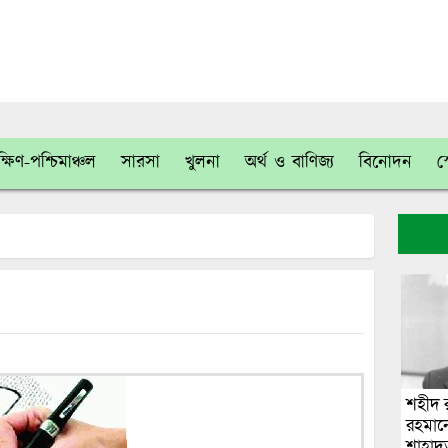
্ষিণ-পশ্চিমাঞ্চল
সারসা
খুলনা
অর্থ ও বাণিজ্য
বিনোদন
স
শহীদ র
রহমা
শাহাদত