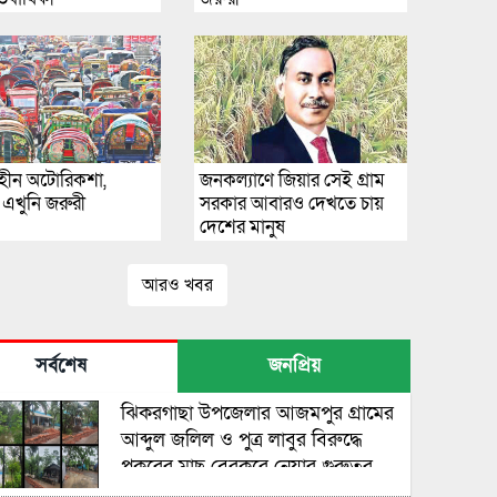
্রণহীন অটোরিকশা,
জনকল্যাণে জিয়ার সেই গ্রাম
রণ এখুনি জরুরী
সরকার আবারও দেখতে চায়
দেশের মানুষ
আরও খবর
সর্বশেষ
জনপ্রিয়
ঝিকরগাছা উপজেলার আজমপুর গ্রামের
আব্দুল জলিল ও পুত্র লাবুর বিরুদ্ধে
পুকুরের মাছ বেরকরে নেয়ার গুরুতর
অভিযোগ উঠেছে