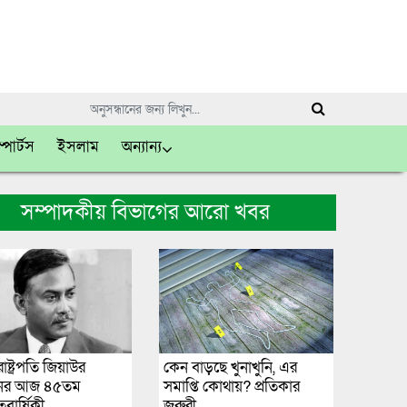
্পোর্টস
ইসলাম
অন্যান্য
সম্পাদকীয় বিভাগের আরো খবর
াষ্ট্রপতি জিয়াউর
কেন বাড়ছে খুনাখুনি, এর
নের আজ ৪৫তম
সমাপ্তি কোথায়? প্রতিকার
বার্ষিকী
জরুরী