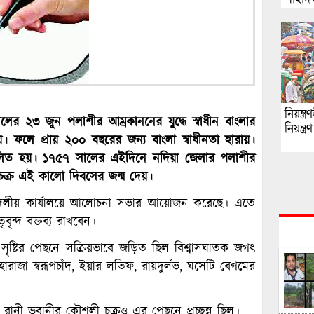
নিয়ন্ত
 ২৩ জুন পলাশীর আম্রকাননের যুদ্ধে স্বাধীন বাংলার
নিয়ন্ত্
য়। ফলে প্রায় ২০০ বছরের জন্য বাংলা স্বাধীনতা হারায়।
ালিত হয়। ১৭৫৭ সালের এইদিনে নদিয়া জেলার পলাশীর
িফ চক্র এই কালো দিবসের জন্ম দেয়।
 দলীয় কার্যালয়ে আলোচনা সভার আয়োজন করেছে। এতে
ৃন্দ বক্তব্য রাখবেন।
ায় সৃষ্টির পেছনে সক্রিয়ভাবে জড়িত ছিল বিশ্বাসঘাতক জগৎ
ারাজা স্বরূপচাঁদ, ইয়ার লতিফ, রায়দুর্লভ, ঘসেটি বেগমের
য় ও রানী ভবানীর কৌশলী চক্রও এর পেছনে প্রচ্ছন্ন ছিল।