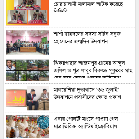
চোরাচালানী মালামাল আটক করেছে
বিজিবি
শার্শা ছাত্রদলের সদস্য সচিব সবুজ
হোসেনের জন্মদিন উদযাপন
ঝিকরগাছার আজমপুর গ্রামের আব্দুল
জলিল ও পুত্র লাবুর বিরুদ্ধে পুকুরের মাছ
বের করে দেয়ার গুরুতর অভিযোগ
উঠেছে
মালয়েশিয়া দূতাবাসে ‘৩৬ জুলাই’
উদযাপনে প্রবাসীদের ক্ষোভ প্রকাশ
এবার পোলট্রি মাংসে পাওয়া গেল
মাত্রাতিরিক্ত অ্যান্টিমাইক্রোবিয়াল