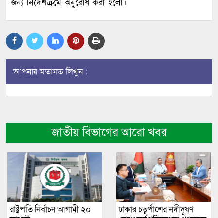
জন্য নির্দেশক্রমে অনুরোধ করা হলো।
আপনার মতামত লিখুন :
জাতীয় বিভাগের আরো খবর
রাষ্ট্রপতি নির্বাচন আগামী ২০
ঢাকার চতুর্পাশের নদীদূষণ