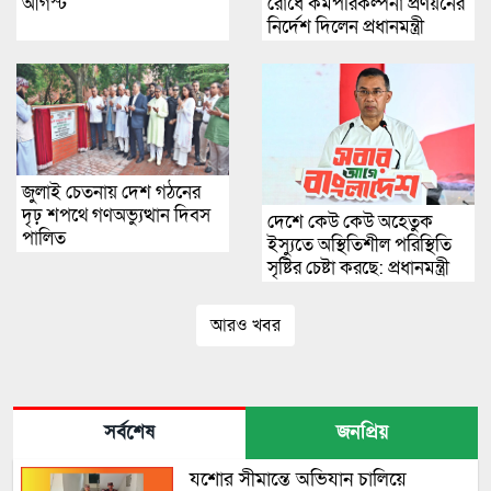
আগস্ট
রোধে কর্মপরিকল্পনা প্রণয়নের
নির্দেশ দিলেন প্রধানমন্ত্রী
জুলাই চেতনায় দেশ গঠনের
দৃঢ় শপথে গণঅভ্যুত্থান দিবস
দেশে কেউ কেউ অহেতুক
পালিত
ইস্যুতে অস্থিতিশীল পরিস্থিতি
সৃষ্টির চেষ্টা করছে: প্রধানমন্ত্রী
আরও খবর
সর্বশেষ
জনপ্রিয়
যশোর সীমান্তে অভিযান চালিয়ে