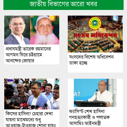
জাতীয় বিভাগের আরো খবর
প্রধানমন্ত্রী তারেক রহমানের
আগমন ঘিরে চট্টগ্রামে
সংসদের বিশেষ অধিবেশন
আনন্দের জোয়ার
ডাকা হচ্ছে
ফ্যাসিস্ট শেখ হাসিনা
কিসের হাসিনা! চেহারা দেখা
গণহত্যাকারী ও পলাতক
যায়না মাঝেমধ্যে শুধু
আসামিঃ আইনমন্ত্রী
আওয়াজ-টাওয়াজ শোনা যায়ঃ