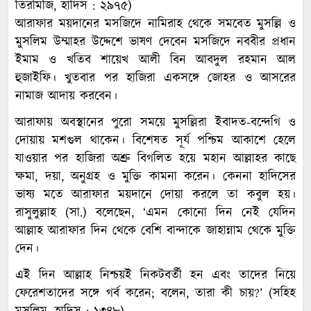
তিরমিজি, হাদিস : ২৯৭৫)
আরাফার ময়দানের মসজিদে নামিরাহ থেকে সমবেত মুসল্লি ও
মুসলিম উম্মাহর উদ্দেশে ভাষণ দেবেন মসজিদে নববীর প্রধান
ইমাম ও খতিব শায়েখ আলী বিন আবদুল রহমান আল
হুজাইফি। খুতবার পর হাজিরা একসঙ্গে জোহর ও আসরের
নামাজ আদায় করবেন।
আরাফায় অবস্থানের পুরো সময়ে মুসল্লিরা ইবাদত-বন্দেগি ও
দোয়ায় মশগুল থাকেন। বিশেষত সূর্য পশ্চিম আকাশে হেলে
যাওয়ার পর হাজিরা অশ্রু বিগলিত হয়ে মহান আল্লাহর কাছে
ক্ষমা, দয়া, অনুগ্রহ ও মুক্তি কামনা করেন। কেননা হাদিসের
ভাষ্য মতে আরাফার ময়দানে দোয়া করলে তা কবুল হয়।
রাসুলুল্লাহ (সা.) বলেছেন, ‘এমন কোনো দিন নেই যেদিন
আল্লাহ আরাফার দিন থেকে বেশি বান্দাকে জাহান্নাম থেকে মুক্তি
দেন।
এই দিন আল্লাহ নিশ্চয়ই নিকটবর্তী হন এবং তাদের নিয়ে
ফেরেশতাদের সঙ্গে গর্ব করেন; বলেন, তারা কী চায়?’ (সহিহ