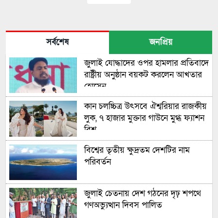
সর্বশেষ
জনপ্রিয়
জুলাই যোদ্ধাদের ওপর হামলার প্রতিবাদে
রাষ্ট্রীয় অনুষ্ঠান বয়কট করলেন আখতার
হোসেন
কান চলচ্চিত্র উৎসবে ঐশ্বরিয়ার রাজকীয়
লুক, ৭ হাজার মুক্তার গাউনে মুগ্ধ ফ্যাশন
বিশ্ব
বিশ্বের তৃতীয় ক্ষুদ্রতম দেশটির নাম
পরিবর্তন
জুলাই চেতনায় দেশ গঠনের দৃঢ় শপথে
গণঅভ্যুত্থান দিবস পালিত