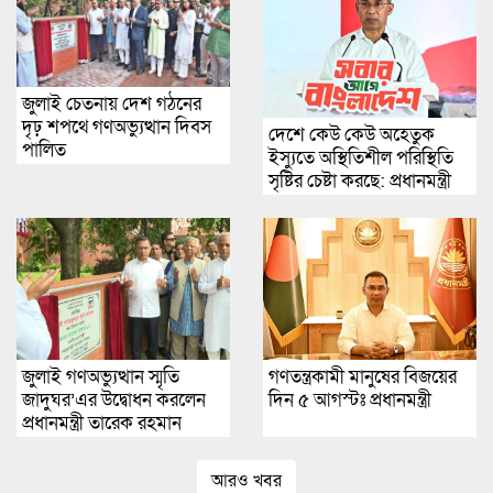
জুলাই চেতনায় দেশ গঠনের
দৃঢ় শপথে গণঅভ্যুত্থান দিবস
দেশে কেউ কেউ অহেতুক
পালিত
ইস্যুতে অস্থিতিশীল পরিস্থিতি
সৃষ্টির চেষ্টা করছে: প্রধানমন্ত্রী
জুলাই গণঅভ্যুত্থান স্মৃতি
গণতন্ত্রকামী মানুষের বিজয়ের
জাদুঘর’এর উদ্বোধন করলেন
দিন ৫ আগস্টঃ প্রধানমন্ত্রী
প্রধানমন্ত্রী তারেক রহমান
আরও খবর