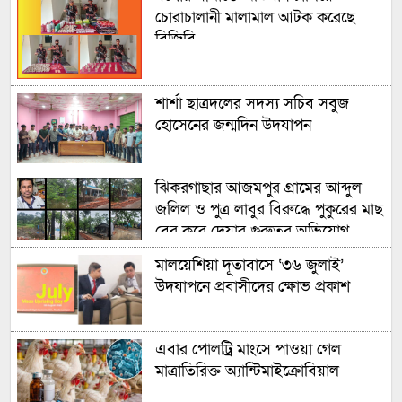
চোরাচালানী মালামাল আটক করেছে
বিজিবি
শার্শা ছাত্রদলের সদস্য সচিব সবুজ
হোসেনের জন্মদিন উদযাপন
ঝিকরগাছার আজমপুর গ্রামের আব্দুল
জলিল ও পুত্র লাবুর বিরুদ্ধে পুকুরের মাছ
বের করে দেয়ার গুরুতর অভিযোগ
উঠেছে
মালয়েশিয়া দূতাবাসে ‘৩৬ জুলাই’
উদযাপনে প্রবাসীদের ক্ষোভ প্রকাশ
এবার পোলট্রি মাংসে পাওয়া গেল
মাত্রাতিরিক্ত অ্যান্টিমাইক্রোবিয়াল