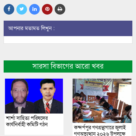
আপনার মতামত লিখুন :
সারসা বিভাগের আরো খবর
শার্শা সাহিত্য পরিষদের
কার্যনির্বাহী কমিটি গঠন
কন্দর্পপুর গণগ্রন্থাগারে জুলাই
গণঅভ্যুত্থান ২০২৬ উপলক্ষে