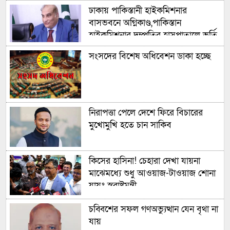
ঢাকায় পাকিস্তানী হাইকমিশনার
বাসভবনে অগ্নিকাণ্ড,পাকিস্তান
হাইকমিশনার দম্পতির হাসপাতালে ভর্তি
সংসদের বিশেষ অধিবেশন ডাকা হচ্ছে
নিরাপত্তা পেলে দেশে ফিরে বিচারের
মুখোমুখি হতে চান সাকিব
কিসের হাসিনা! চেহারা দেখা যায়না
মাঝেমধ্যে শুধু আওয়াজ-টাওয়াজ শোনা
যায়ঃ স্বরাষ্ট্রমন্ত্রী
চব্বিশের সফল গণঅভ্যুত্থান যেন বৃথা না
যায়