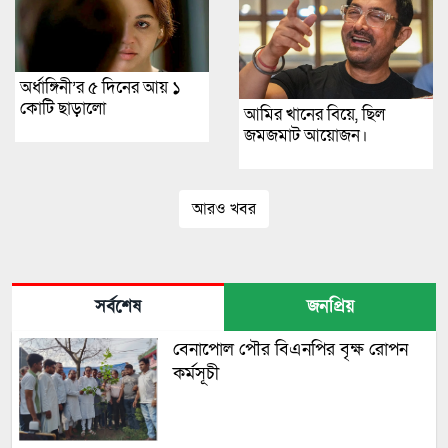
অর্ধাঙ্গিনী’র ৫ দিনের আয় ১
কোটি ছাড়ালো
আমির খানের বিয়ে, ছিল
জমজমাট আয়োজন।
আরও খবর
সর্বশেষ
জনপ্রিয়
বেনাপোল পৌর বিএনপির বৃক্ষ রোপন
কর্মসূচী