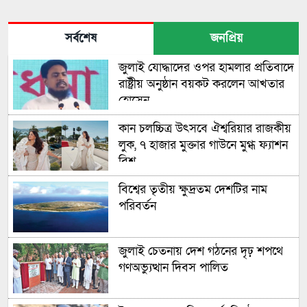
সর্বশেষ
জনপ্রিয়
জুলাই যোদ্ধাদের ওপর হামলার প্রতিবাদে
রাষ্ট্রীয় অনুষ্ঠান বয়কট করলেন আখতার
হোসেন
কান চলচ্চিত্র উৎসবে ঐশ্বরিয়ার রাজকীয়
লুক, ৭ হাজার মুক্তার গাউনে মুগ্ধ ফ্যাশন
বিশ্ব
বিশ্বের তৃতীয় ক্ষুদ্রতম দেশটির নাম
পরিবর্তন
জুলাই চেতনায় দেশ গঠনের দৃঢ় শপথে
গণঅভ্যুত্থান দিবস পালিত