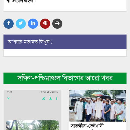
নাটিক্যালমাইল।
আপনার মতামত লিখুন :
দক্ষিণ-পশ্চিমাঞ্চল বিভাগের আরো খবর
সাতক্ষীরা-ভেটখালী