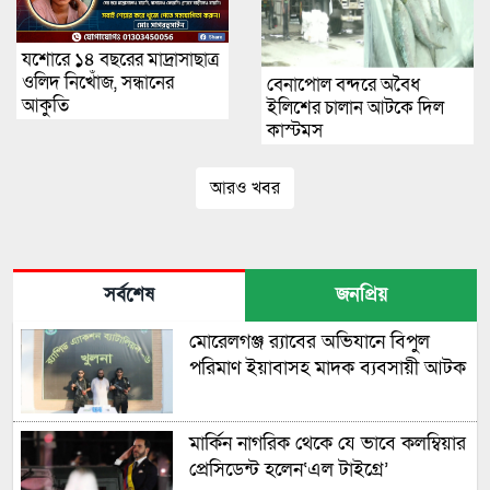
যশোরে ১৪ বছরের মাদ্রাসাছাত্র
ওলিদ নিখোঁজ, সন্ধানের
বেনাপোল বন্দরে অবৈধ
আকুতি
ইলিশের চালান আটকে দিল
কাস্টমস
আরও খবর
সর্বশেষ
জনপ্রিয়
মোরেলগঞ্জ র‍্যাবের অভিযানে বিপুল
পরিমাণ ইয়াবাসহ মাদক ব্যবসায়ী আটক
মার্কিন নাগরিক থেকে যে ভাবে কলম্বিয়ার
প্রেসিডেন্ট হলেন‘এল টাইগ্রে’