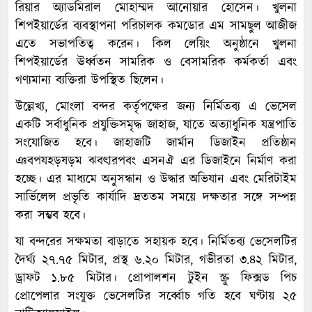
রিয়ার অ্যাডমিরাল মোহাম্মদ আনোয়ার হোসেন। খুলনা
শিপইয়ার্ডের ব্যবস্থাপনা পরিচালক কমডোর এম সামছুল আজীজ
এতে সভাপতিত্ব করেন। কিল লেয়িং অনুষ্ঠানে খুলনা
শিপইয়ার্ডের ঊর্ধ্বতন সামরিক ও বেসামরিক কর্মকর্তা এবং
গণ্যমান্য ব্যক্তিরা উপস্থিত ছিলেন।
উল্লেখ্য, মোংলা বন্দর কর্তৃপক্ষের জন্য নির্মিতব্য এ ভেসেল
একটি সর্বাধুনিক প্রযুক্তিসমৃদ্ধ জাহাজ, যাতে অত্যাধুনিক যন্ত্রপাতি
সংযোজিত হবে। জাহাজটি জার্মান ডিজাইন প্রতিষ্ঠান
ঞবপযহড়ষড়ম ঝবৎারপবং এসনঐ এর ডিজাইনে নির্মাণ করা
হচ্ছে। এর মাধ্যমে অনুসন্ধান ও উদ্ধার অভিযান এবং মেরিটাইম
সার্ভিলেন্স প্রভৃতি কার্যাদি দ্রততম সময়ে দক্ষতার সঙ্গে সম্পন্ন
করা সম্ভব হবে।
যা বন্দরের সক্ষমতা বাড়াতে সহায়ক হবে। নির্মিতব্য ভেসেলটির
দৈর্ঘ্য ২৭.৭৫ মিটার, প্রস্থ ৬.২০ মিটার, গভীরতা ৩.৪২ মিটার,
ড্রাফট ১.৮৫ মিটার। প্রোপালশন টুইন স্ক্রু ফিক্সড পিচ
প্রোপেলার সংযুক্ত ভেসেলটির সর্ব্বোচ গতি হবে ঘণ্টায় ২৫