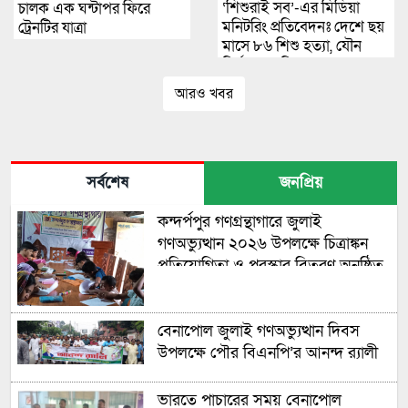
‘শিশুরাই সব’-এর মিডিয়া
চালক এক ঘন্টাপর ফিরে
মনিটরিং প্রতিবেদনঃ দেশে ছয়
ট্রেনটির যাত্রা
মাসে ৮৬ শিশু হত্যা, যৌন
নির্যাতনের শিকার ৩৩৬ জন
আরও খবর
সর্বশেষ
জনপ্রিয়
কন্দর্পপুর গণগ্রন্থাগারে জুলাই
গণঅভ্যুত্থান ২০২৬ উপলক্ষে চিত্রাঙ্কন
প্রতিযোগিতা ও পুরস্কার বিতরণ অনুষ্ঠিত
বেনাপোল জুলাই গণঅভ্যুত্থান দিবস
উপলক্ষে পৌর বিএনপি’র আনন্দ র‍্যালী
ভারতে পাচারের সময় বেনাপোল