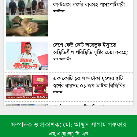
কাস্টমসে স্বর্ণের বারসহ পাসপোর্টধারী
আটক
দেশে কেউ কেউ অহেতুক ইস্যুতে
অস্থিতিশীল পরিস্থিতি সৃষ্টির চেষ্টা করছে:
প্রধানমন্ত্রী
এক কোটি ১০ লক্ষ টাকা মু্ল্যের ৫টি
স্বর্ণের বারসহ ০১ জন আটক বিজিবির
হাতে
শার্শায় নেশা জাতীয় সিরাপসহ যুবক
আটক
মো: আব্দুস সালাম গফফার
সম্পাদক ও প্রকাশক:
এম, এ,(বাংলা), বি, এড