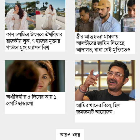
কান চলচ্চিত্র উৎসবে ঐশ্বরিয়ার
স্ত্রীর আত্মহত্যা মামলায়
রাজকীয় লুক, ৭ হাজার মুক্তার
আলভীরের জামিন দিয়েছে
গাউনে মুগ্ধ ফ্যাশন বিশ্ব
আদালত, বাধা নেই মুক্তিতেও
অর্ধাঙ্গিনী’র ৫ দিনের আয় ১
কোটি ছাড়ালো
আমির খানের বিয়ে, ছিল
জমজমাট আয়োজন।
আরও খবর