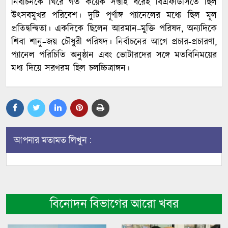
নির্বাচনকে ঘিরে গত কয়েক সপ্তাহ ধরেই বিএফডিসিতে ছিল
উৎসবমুখর পরিবেশ। দুটি পূর্ণাঙ্গ প্যানেলের মধ্যে ছিল মূল
প্রতিদ্বন্দ্বিতা। একদিকে ছিলেন আরমান–মুক্তি পরিষদ, অন্যদিকে
শিবা শানু–জয় চৌধুরী পরিষদ। নির্বাচনের আগে প্রচার-প্রচারণা,
প্যানেল পরিচিতি অনুষ্ঠান এবং ভোটারদের সঙ্গে মতবিনিময়ের
মধ্য দিয়ে সরগরম ছিল চলচ্চিত্রাঙ্গন।
আপনার মতামত লিখুন :
বিনোদন বিভাগের আরো খবর