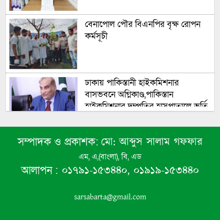
বেনাপোল পৌর বিএনপির বৃক্ষ রোপন
কর্মসূচী
ঢাকায় পাকিস্তানী হাইকমিশনার
বাসভবনে অগ্নিকাণ্ড,পাকিস্তান
হাইকমিশনার দম্পতির হাসপাতালে ভর্তি
সংসদের বিশেষ অধিবেশন ডাকা হচ্ছে
মো: আব্দুস সালাম গফফার
সম্পাদক ও প্রকাশক:
এম, এ,(বাংলা), বি, এড
০১৭৯১-১৫৩৪৪০, ০১৯১৯-১৫৩৪৪০
আলাপন :
নিরাপত্তা পেলে দেশে ফিরে বিচারের
মুখোমুখি হতে চান সাকিব
sarsabarta@gmail.com