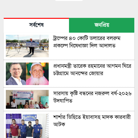
সর্বশেষ
জনপ্রিয়
ট্রাম্পের ৪০ কোটি ডলারের বলরুম
প্রকল্পে নিষেধাজ্ঞা দিল আদালত
প্রধানমন্ত্রী তারেক রহমানের আগমন ঘিরে
চট্টগ্রামে আনন্দের জোয়ার
সারসায় কৃষ্টি বন্ধনের নজরুল বর্ষ-২০২৬
উদযাপিত
শার্শার ডিহিতে ইয়াবাসহ মাদক কারবারী
আটক