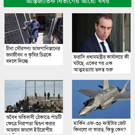
আন্তর্জাতিক বিভাগের আরো খবর
চীনা সৌরপণ্য আফগানিস্তানের
জনজীবন ও কৃষির চিত্রকে
ফরাসি প্রধানমন্ত্রীর কার্যালয়ে কী
বদলে দিচ্ছে
ঘটছে, একের পর এক
আত্মহত্যায় তদন্ত শুরু
অবৈধ অভিবাসী ঠেকাতে পাঁচটি
মার্কিন এফ-৩৫ ফাইটার জেট
ক্ষেত্রে নিরাপত্তা দ্বিগুণ করার
কিনলো না ভারত, কিন্তু কেন?
আহ্বান জানাল ইউরোপীয়