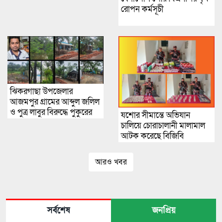
রোপন কর্মসূচী
ঝিকরগাছা উপজেলার
আজমপুর গ্রামের আব্দুল জলিল
ও পুত্র লাবুর বিরুদ্ধে পুকুরের
যশোর সীমান্তে অভিযান
মাছ বেরকরে নেয়ার গুরুতর
চালিয়ে চোরাচালানী মালামাল
অভিযোগ উঠেছে
আটক করেছে বিজিবি
আরও খবর
সর্বশেষ
জনপ্রিয়