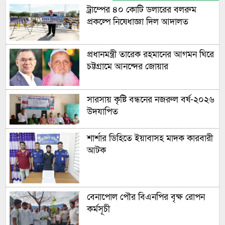
ট্রাম্পের ৪০ কোটি ডলারের বলরুম
প্রকল্পে নিষেধাজ্ঞা দিল আদালত
প্রধানমন্ত্রী তারেক রহমানের আগমন ঘিরে
চট্টগ্রামে আনন্দের জোয়ার
সারসায় কৃষ্টি বন্ধনের নজরুল বর্ষ-২০২৬
উদযাপিত
শার্শার ডিহিতে ইয়াবাসহ মাদক কারবারী
আটক
বেনাপোল পৌর বিএনপির বৃক্ষ রোপন
কর্মসূচী