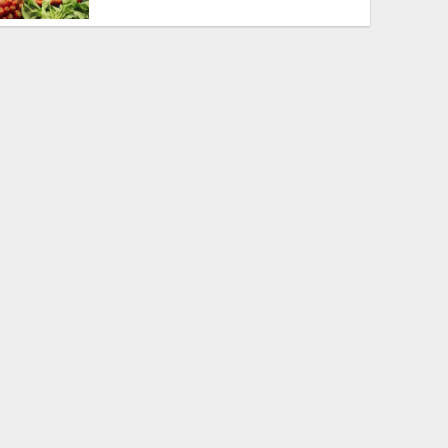
আবহাওয়া নিয়ে নতুন তথ্য
পশ্চিমবঙ্গে মসজিদের মাইক সরানো
নিয়ে রাজ্যজুড়ে উত্তপ্ত রাজনীতি তুঙ্গে
খুলনা বিভাগীয় পুস্তক প্রকাশক ও
বিক্রেতা সমিতির সভা অনুষ্ঠিত
সিলেটে দু’ বাসের মুখোমুখি সংঘর্ষে
নিহত-৯
গণমাধ্যম যদি শক্ত থাকে গণতন্ত্র