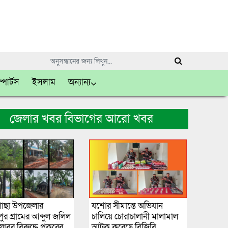
্পোর্টস
ইসলাম
অন্যান্য
জেলার খবর বিভাগের আরো খবর
াছা উপজেলার
যশোর সীমান্তে অভিযান
র গ্রামের আব্দুল জলিল
চালিয়ে চোরাচালানী মালামাল
 লাবুর বিরুদ্ধে পুকুরের
আটক করেছে বিজিবি