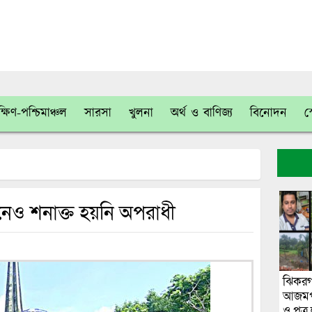
্ষিণ-পশ্চিমাঞ্চল
সারসা
খুলনা
অর্থ ও বাণিজ্য
বিনোদন
স
 দিনেও শনাক্ত হয়নি অপরাধী
ঝিকরগ
আজমপু
ও পুত্র