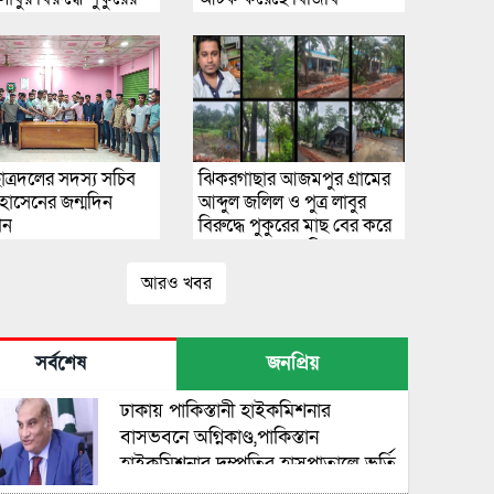
েরকরে নেয়ার গুরুতর
গ উঠেছে
 ছাত্রদলের সদস্য সচিব
ঝিকরগাছার আজমপুর গ্রামের
হোসেনের জন্মদিন
আব্দুল জলিল ও পুত্র লাবুর
পন
বিরুদ্ধে পুকুরের মাছ বের করে
দেয়ার গুরুতর অভিযোগ
উঠেছে
আরও খবর
সর্বশেষ
জনপ্রিয়
ঢাকায় পাকিস্তানী হাইকমিশনার
বাসভবনে অগ্নিকাণ্ড,পাকিস্তান
হাইকমিশনার দম্পতির হাসপাতালে ভর্তি