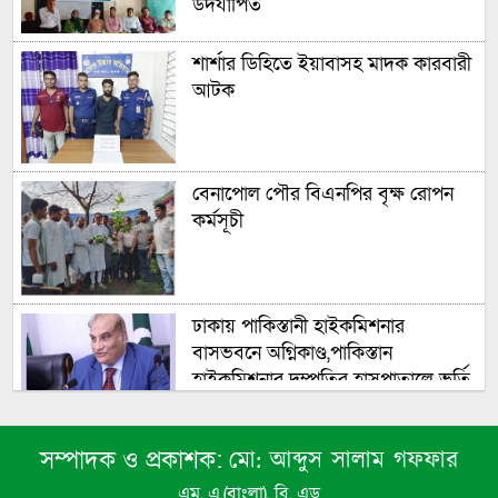
উদযাপিত
শার্শার ডিহিতে ইয়াবাসহ মাদক কারবারী
আটক
বেনাপোল পৌর বিএনপির বৃক্ষ রোপন
কর্মসূচী
ঢাকায় পাকিস্তানী হাইকমিশনার
বাসভবনে অগ্নিকাণ্ড,পাকিস্তান
হাইকমিশনার দম্পতির হাসপাতালে ভর্তি
সংসদের বিশেষ অধিবেশন ডাকা হচ্ছে
মো: আব্দুস সালাম গফফার
সম্পাদক ও প্রকাশক:
এম, এ,(বাংলা), বি, এড