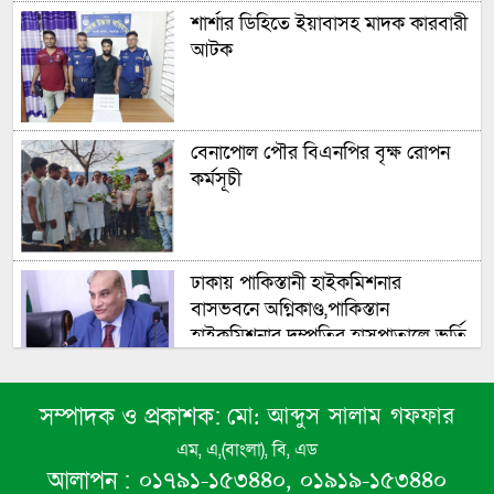
শার্শার ডিহিতে ইয়াবাসহ মাদক কারবারী
আটক
বেনাপোল পৌর বিএনপির বৃক্ষ রোপন
কর্মসূচী
ঢাকায় পাকিস্তানী হাইকমিশনার
বাসভবনে অগ্নিকাণ্ড,পাকিস্তান
হাইকমিশনার দম্পতির হাসপাতালে ভর্তি
সংসদের বিশেষ অধিবেশন ডাকা হচ্ছে
মো: আব্দুস সালাম গফফার
সম্পাদক ও প্রকাশক:
এম, এ,(বাংলা), বি, এড
০১৭৯১-১৫৩৪৪০, ০১৯১৯-১৫৩৪৪০
আলাপন :