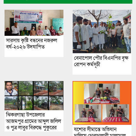
সারসায় কৃষ্টি বন্ধনের নজরুল
বর্ষ-২০২৬ উদযাপিত
বেনাপোল পৌর বিএনপির বৃক্ষ
রোপন কর্মসূচী
ঝিকরগাছা উপজেলার
আজমপুর গ্রামের আব্দুল জলিল
ও পুত্র লাবুর বিরুদ্ধে পুকুরের
যশোর সীমান্তে অভিযান
মাছ বেরকরে নেয়ার গুরুতর
চালিয়ে চোরাচালানী মালামাল