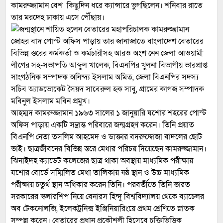
কামরুজ্জামান বেশ কিছুদিন ধরে ক্যান্সারে ভুগছিলেন। শনিবার রাতে
তার মরদেহ ঢাকায় এসে পৌঁছায়।
জোহর বাদ পোস্ট অফিস পাড়ায় তার জানাজাতে বাংলাদেশ বেতারের
বিভিন্ন স্তরের কর্মকর্তা ও কর্মচারীসহ আরও অংশ নেন জেলা আওয়ামী
লীগের সহ-সভাপতি আব্দুল খালেক, বিএনপির খুলনা বিভাগীয় ভারপ্রাপ্ত
সাংগঠনিক সম্পাদক অনিন্দ্য ইসলাম অমিত, জেলা বিএনপির সদস্য
সচিব অ্যাডভোকেট সৈয়দ সাবেরুল হক সাবু, গ্রামের কাগজ সম্পাদক
মবিনুল ইসলাম মবিন প্রমুখ।
আহম্মদ কামরুজ্জামান ১৯৬৩ সালের ১ জানুয়ারি যশোর শহরের পোস্ট
অফিস পাড়ায় একটি সম্ভ্রান্ত পরিবারে জন্মগ্রহণ করেন। তিনি প্রয়াত
বিএনপি নেতা তসলিম আহমেদ ও ডাক্তার বদরুদ্দোজা বাদলের ছোট
ভাই। ছাত্রজীবনের বিভিন্ন স্তরে মেধার পরিচয় দিয়েছেন কামরুজ্জামান।
ঝিনাইদহ ক্যাডেট কলেজের ছাত্র থাকা অবস্থায় মাধ্যমিক পরীক্ষায়
যশোর বোর্ডে সম্মিলিত মেধা তালিকায় ষষ্ঠ স্থান ও উচ্চ মাধ্যমিক
পরীক্ষায় চতুর্থ স্থান অধিকার করেন তিনি। পরবর্তীতে তিনি ভারত
সরকারের স্কলারশিপ নিয়ে বেনারস হিন্দু বিশ্ববিদ্যালয় থেকে ব্যাচেলর
অব টেকনোলজি, ইলেকট্রনিক্স ইঞ্জিনিয়ারিংয়ে প্রথম শ্রেণিতে স্নাতক
সম্পন্ন করেন। বেতারের প্রধান প্রকৌশলী হিসেবে চুক্তিভিত্তিক