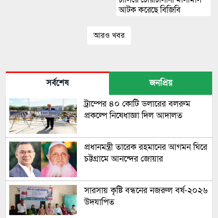
অভিযোগ উঠেছে
আটক করেছে বিজিবি
আরও খবর
সর্বশেষ
জনপ্রিয়
ট্রাম্পের ৪০ কোটি ডলারের বলরুম
প্রকল্পে নিষেধাজ্ঞা দিল আদালত
প্রধানমন্ত্রী তারেক রহমানের আগমন ঘিরে
চট্টগ্রামে আনন্দের জোয়ার
সারসায় কৃষ্টি বন্ধনের নজরুল বর্ষ-২০২৬
উদযাপিত