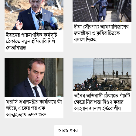
চীনা সৌরপণ্য আফগানিস্তানের
জনজীবন ও কৃষির চিত্রকে
ইরানের পারমাণবিক কর্মসূচি
বদলে দিচ্ছে
ঠেকাতে নতুন হুঁশিয়ারি দিল
নেতানিয়াহু
অবৈধ অভিবাসী ঠেকাতে পাঁচটি
ফরাসি প্রধানমন্ত্রীর কার্যালয়ে কী
ক্ষেত্রে নিরাপত্তা দ্বিগুণ করার
ঘটছে, একের পর এক
আহ্বান জানাল ইউরোপীয়
আত্মহত্যায় তদন্ত শুরু
ইউনিয়ন
আরও খবর