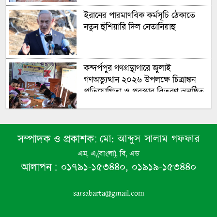
ইরানের পারমাণবিক কর্মসূচি ঠেকাতে
নতুন হুঁশিয়ারি দিল নেতানিয়াহু
কন্দর্পপুর গণগ্রন্থাগারে জুলাই
গণঅভ্যুত্থান ২০২৬ উপলক্ষে চিত্রাঙ্কন
প্রতিযোগিতা ও পুরস্কার বিতরণ অনুষ্ঠিত
বেনাপোল জুলাই গণঅভ্যুত্থান দিবস
মো: আব্দুস সালাম গফফার
সম্পাদক ও প্রকাশক:
উপলক্ষে পৌর বিএনপি’র আনন্দ র‍্যালী
এম, এ,(বাংলা), বি, এড
ভারতে পাচারের সময় বেনাপোল
০১৭৯১-১৫৩৪৪০, ০১৯১৯-১৫৩৪৪০
আলাপন :
কাস্টমসে স্বর্ণের বারসহ পাসপোর্টধারী
আটক
sarsabarta@gmail.com