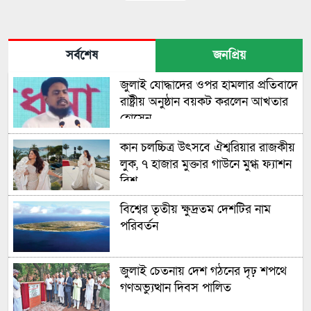
সর্বশেষ
জনপ্রিয়
জুলাই যোদ্ধাদের ওপর হামলার প্রতিবাদে
রাষ্ট্রীয় অনুষ্ঠান বয়কট করলেন আখতার
হোসেন
কান চলচ্চিত্র উৎসবে ঐশ্বরিয়ার রাজকীয়
লুক, ৭ হাজার মুক্তার গাউনে মুগ্ধ ফ্যাশন
বিশ্ব
বিশ্বের তৃতীয় ক্ষুদ্রতম দেশটির নাম
পরিবর্তন
জুলাই চেতনায় দেশ গঠনের দৃঢ় শপথে
গণঅভ্যুত্থান দিবস পালিত