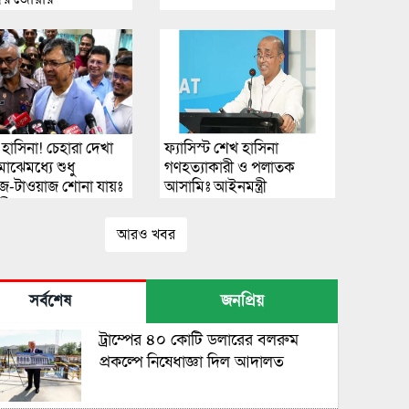
হাসিনা! চেহারা দেখা
ফ্যাসিস্ট শেখ হাসিনা
মাঝেমধ্যে শুধু
গণহত্যাকারী ও পলাতক
-টাওয়াজ শোনা যায়ঃ
আসামিঃ আইনমন্ত্রী
ত্রী
আরও খবর
সর্বশেষ
জনপ্রিয়
ট্রাম্পের ৪০ কোটি ডলারের বলরুম
প্রকল্পে নিষেধাজ্ঞা দিল আদালত