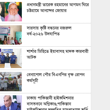
প্রধানমন্ত্রী তারেক রহমানের আগমন ঘিরে
চট্টগ্রামে আনন্দের জোয়ার
সারসায় কৃষ্টি বন্ধনের নজরুল
বর্ষ-২০২৬ উদযাপিত
শার্শার ডিহিতে ইয়াবাসহ মাদক কারবারী
আটক
বেনাপোল পৌর বিএনপির বৃক্ষ রোপন
কর্মসূচী
ঢাকায় পাকিস্তানী হাইকমিশনার
বাসভবনে অগ্নিকাণ্ড,পাকিস্তান
হাইকমিশনার দম্পতির হাসপাতালে ভর্তি