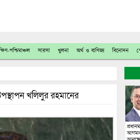
্ষিণ-পশ্চিমাঞ্চল
সারসা
খুলনা
অর্থ ও বাণিজ্য
বিনোদন
স
পস্থাপন খলিলুর রহমানের
প্রধানম
আগমন ঘ
আনন্দ