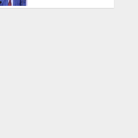
সংসদের বিশেষ অধিবেশন ডাকা হচ্ছে
নিরাপত্তা পেলে দেশে ফিরে বিচারের
মুখোমুখি হতে চান সাকিব
কিসের হাসিনা! চেহারা দেখা যায়না
মাঝেমধ্যে শুধু আওয়াজ-টাওয়াজ শোনা
যায়ঃ স্বরাষ্ট্রমন্ত্রী
চব্বিশের সফল গণঅভ্যুত্থান যেন বৃথা না
যায়
রাজধানী সহ সারা দেশে শাকসবজিতে