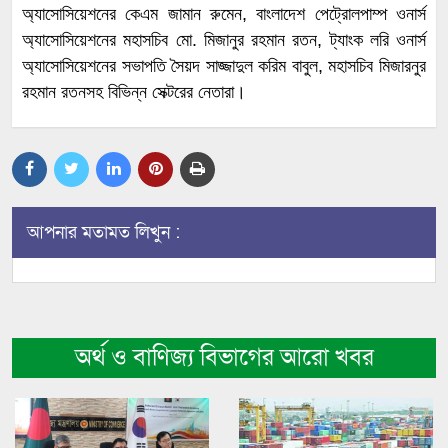
অ্যাসোসিয়েশনের কেএম জামান রুমেন, বাংলাদেশ পেট্রোলপাম্প ওনার্স
অ্যাসোসিয়েশনের মহাসচিব মো. মিজানুর রহমান রতন, ট্যাংক লরি ওনার্স
অ্যাসোসিয়েশনের সভাপতি সৈয়দ সাজ্জাদুল করিম বাবুল, মহাসচিব মিজারনুর
রহমান রতনসহ বিভিন্ন সেক্টরের নেতারা।
আপনার মতামত লিখুন :
অর্থ ও বাণিজ্য বিভাগের আরো খবর