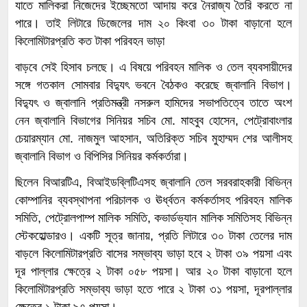
যাতে মালিকরা নিজেদের ইচ্ছেমতো আদায় করে নৈরাজ্য তৈরি করতে না
পারে। তাই লিটারে ডিজেলের দাম ২০ কিংবা ৩০ টাকা বাড়ানো হলে
কিলোমিটারপ্রতি কত টাকা পরিবহন ভাড়া
বাড়বে সেই হিসাব চলছে। এ বিষয়ে পরিবহন মালিক ও তেল ব্যবসায়ীদের
সঙ্গে গতকাল সোমবার বিদ্যুৎ ভবনে বৈঠকও করেছে জ্বালানি বিভাগ।
বিদ্যুৎ ও জ্বালানি প্রতিমন্ত্রী নসরুল হামিদের সভাপতিত্বে তাতে অংশ
নেন জ্বালানি বিভাগের সিনিয়র সচিব মো. মাহবুব হোসেন, পেট্রোবাংলার
চেয়ারম্যান মো. নাজমুল আহসান, অতিরিক্ত সচিব মুহাম্মদ শের আলীসহ
জ্বালানি বিভাগ ও বিপিসির সিনিয়র কর্মকর্তারা।
ছিলেন বিআরটিএ, বিআইডব্লিটিএসহ জ্বালানি তেল সরবরাহকারী বিভিন্ন
কোম্পানির ব্যবস্থাপনা পরিচালক ও ঊর্ধ্বতন কর্মকর্তাসহ পরিবহন মালিক
সমিতি, পেট্রোলপাম্প মালিক সমিতি, কভার্ডভ্যান মালিক সমিতিসহ বিভিন্ন
স্টেকহোল্ডারও। একটি সূত্র জানায়, প্রতি লিটারে ৩০ টাকা তেলের দাম
বাড়লে কিলোমিটারপ্রতি বাসের সম্ভাব্য ভাড়া হবে ২ টাকা ৩৯ পয়সা এবং
দূর পাল্লার ক্ষেত্রে ২ টাকা ০৫৮ পয়সা। আর ২০ টাকা বাড়ানো হলে
কিলোমিটারপ্রতি সম্ভাব্য ভাড়া হতে পারে ২ টাকা ৩১ পয়সা, দূরপাল্লার
ক্ষেত্রে ১ টাকা ৯৭ পয়সা।