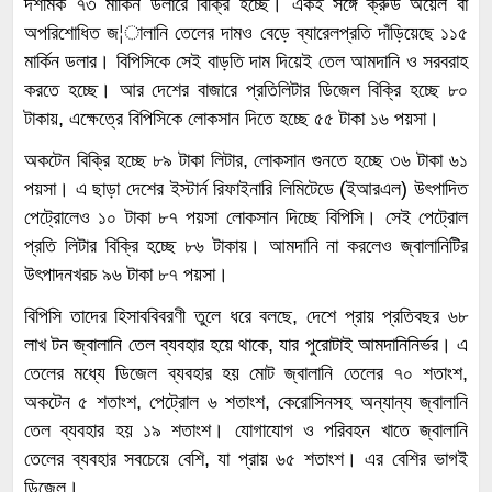
দশমিক ৭৩ মার্কিন ডলারে বিক্রি হচ্ছে। একই সঙ্গে ক্রুড অয়েল বা
অপরিশোধিত জ¦ালানি তেলের দামও বেড়ে ব্যারেলপ্রতি দাঁড়িয়েছে ১১৫
মার্কিন ডলার। বিপিসিকে সেই বাড়তি দাম দিয়েই তেল আমদানি ও সরবরাহ
করতে হচ্ছে। আর দেশের বাজারে প্রতিলিটার ডিজেল বিক্রি হচ্ছে ৮০
টাকায়, এক্ষেত্রে বিপিসিকে লোকসান দিতে হচ্ছে ৫৫ টাকা ১৬ পয়সা।
অকটেন বিক্রি হচ্ছে ৮৯ টাকা লিটার, লোকসান গুনতে হচ্ছে ৩৬ টাকা ৬১
পয়সা। এ ছাড়া দেশের ইস্টার্ন রিফাইনারি লিমিটেডে (ইআরএল) উৎপাদিত
পেট্রোলেও ১০ টাকা ৮৭ পয়সা লোকসান দিচ্ছে বিপিসি। সেই পেট্রোল
প্রতি লিটার বিক্রি হচ্ছে ৮৬ টাকায়। আমদানি না করলেও জ্বালানিটির
উৎপাদনখরচ ৯৬ টাকা ৮৭ পয়সা।
বিপিসি তাদের হিসাববিবরণী তুলে ধরে বলছে, দেশে প্রায় প্রতিবছর ৬৮
লাখ টন জ্বালানি তেল ব্যবহার হয়ে থাকে, যার পুরোটাই আমদানিনির্ভর। এ
তেলের মধ্যে ডিজেল ব্যবহার হয় মোট জ্বালানি তেলের ৭০ শতাংশ,
অকটেন ৫ শতাংশ, পেট্রোল ৬ শতাংশ, কেরোসিনসহ অন্যান্য জ্বালানি
তেল ব্যবহার হয় ১৯ শতাংশ। যোগাযোগ ও পরিবহন খাতে জ্বালানি
তেলের ব্যবহার সবচেয়ে বেশি, যা প্রায় ৬৫ শতাংশ। এর বেশির ভাগই
ডিজেল।