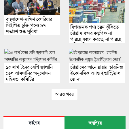
বাংলাদেশ-দক্ষিণ কোরিয়ার
সিইপিএ চুক্তি পন্যে ৯৭
বিপজ্জনক পণ্য চরম ঝুঁকিতে
শতাংশ শুল্ক সুবিধা
চট্টগ্রাম বন্দর কর্তৃপক্ষ না
পারছে ধ্বংস করতে, না পারছে
সরিয়ে নিতে
১৫ লাখ টনের বেশি জ্বালানি
চট্টগ্রামের আনোয়ারায় ‘চায়নিজ
তেল আমদানির অনুমোদন
ইকোনমিক অ্যান্ড ইন্ডাস্ট্রিয়াল
মন্ত্রিসভা কমিটির
জোন’
আরও খবর
সর্বশেষ
জনপ্রিয়