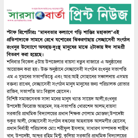
স্টাফ রিপোর্টারঃ “মানবতার কল্যাণে গড়ি শান্তির মহাকাল”এই
প্রতিপাদ্যকে সামনে রেখে যশোরের ঝিকরগাছায় সেচ্ছাসেবী সংগঠন
রংধনুর উদ্যোগে অসহায়-দুঃস্থ মানুষের মাঝে ২টাকায় ঈদ সামগ্রী
বিতরণ করা হয়েছে।
শনিবার বিকেল ৫টায় উপজেলার বায়সা নতুন বাজারে এ অনুষ্ঠানের
আয়োজন করা হয়। উক্ত অনুষ্ঠানে সেচ্ছাসেবী সংগঠন রংধনুর সভাপতি
এম এ সুমনের সভাপতিত্বে এবং আর.আই সোহানের সঞ্চালনায় এসময়
বক্তব্য রাখেন, সেচ্ছাসেবী সংগঠন মানুষ মানুষের জন্য পরিচালক রোভার
রাজিব, সভাপতি ডাঃ বিল্লাল হোসেন।
বিশিষ্ট সমাজসেবক সাদা মনের মানুষ খ্যাত সায়েদ আলী,রংধনুর
উপদেষ্টা ফিরোজ আহমেদ, সহ-সভাপতি খোরশেদ আলম,বায়সা
সরকারি প্রাথমিক বিদ্যালয়ের প্রধান শিক্ষক গোলাম মোস্তফা,উপদেষ্টা
শুকুর আলী, সেচ্ছাসেবী সংগঠন বন্ধনের আহবায়ক আলমগীর হোসেন,
প্রধান নির্বাহী পরিচালক মোঃ শরীফুল ইসলাম, সাধারণ সম্পাদক শাহীন
খান, উপদেষ্টা, আব্দুর রহিম মিন্টু, কুলিয়া সরকারি প্রাথমিক বিদ্যালয়ের