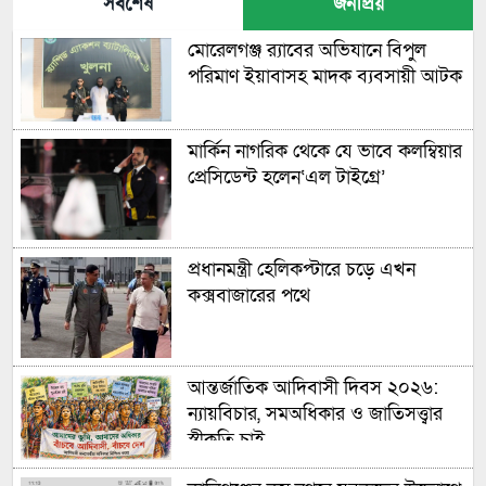
সর্বশেষ
জনপ্রিয়
মোরেলগঞ্জ র‍্যাবের অভিযানে বিপুল
পরিমাণ ইয়াবাসহ মাদক ব্যবসায়ী আটক
মার্কিন নাগরিক থেকে যে ভাবে কলম্বিয়ার
প্রেসিডেন্ট হলেন‘এল টাইগ্রে’
প্রধানমন্ত্রী হেলিকপ্টারে চড়ে এখন
কক্সবাজারের পথে
আন্তর্জাতিক আদিবাসী দিবস ২০২৬:
ন্যায়বিচার, সমঅধিকার ও জাতিসত্ত্বার
স্বীকৃতি চাই