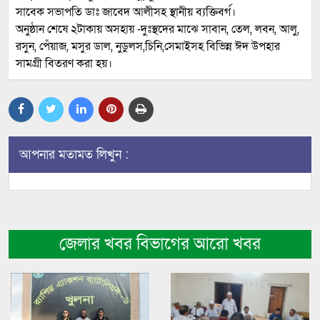
সাবেক সভাপতি ডাঃ জাবেদ আলীসহ স্থানীয় ব্যক্তিবর্গ।
অনুষ্ঠান শেষে ২টাকায় অসহায় -দুঃস্থদের মাঝে সাবান, তেল, লবন, আলু,
রসুন, পেঁয়াজ, মসুর ডাল, নুডুলস,চিনি,সেমাইসহ বিভিন্ন ঈদ উপহার
সামগ্রী বিতরণ করা হয়।
আপনার মতামত লিখুন :
জেলার খবর বিভাগের আরো খবর