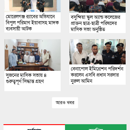
মোরেলগঞ্জ র‍্যাবের অভিযানে
বসুন্দিয়া স্কুল অ্যান্ড কলেজের
বিপুল পরিমাণ ইয়াবাসহ মাদক
প্রাক্তন ছাত্র-ছাত্রী পরিষদের
ব্যবসায়ী আটক
মাসিক সভা অনুষ্ঠিত
বেনাপোল ইমিগ্রেশন পরিদর্শন
করলেন এসবি প্রধান সরদার
সুজনের মাসিক সভায় ৪
নুরুল আমিন
গুরুত্বপূর্ণ সিদ্ধান্ত গ্রহণ
আরও খবর