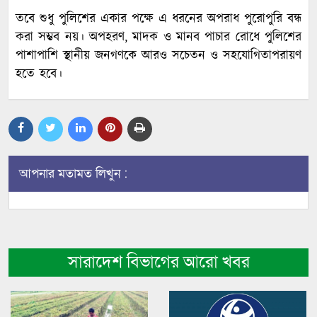
তবে শুধু পুলিশের একার পক্ষে এ ধরনের অপরাধ পুরোপুরি বন্ধ
করা সম্ভব নয়। অপহরণ, মাদক ও মানব পাচার রোধে পুলিশের
পাশাপাশি স্থানীয় জনগণকে আরও সচেতন ও সহযোগিতাপরায়ণ
হতে হবে।
আপনার মতামত লিখুন :
সারাদেশ বিভাগের আরো খবর