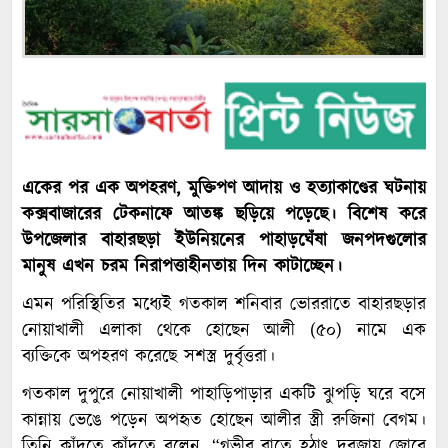
একের পর এক অপহরণ, মুক্তিপণ আদায় ও হত্যাকাণ্ডের ঘটনায়
কক্সবাজারের টেকনাফে আতঙ্ক ছড়িয়ে পড়েছে। বিশেষ করে
উপজেলার বাহারছড়া ইউনিয়নের পাহাড়ঘেঁষা জনপদগুলোর
মানুষ এখন চরম নিরাপত্তাহীনতায় দিন কাটাচ্ছেন।
এমন পরিস্থিতির মধ্যেই গতকাল শনিবার ভোররাতে বাহারছড়ার
নোয়াখালী এলাকা থেকে হোছেন আলী (৫০) নামে এক
ব্যক্তিকে অপহরণ করেছে সশস্ত্র দুর্বৃত্তরা।
গতকাল দুপুরে নোয়াখালী পাহাড়িপাড়ার একটি ঝুপড়ি ঘরে বসে
কান্নায় ভেঙে পড়েন অপহৃত হোছেন আলীর স্ত্রী রুজিনা বেগম।
তিনি কাঁদতে কাঁদতে বলেন, “গভীর রাতে হঠাৎ দরজায় জোরে