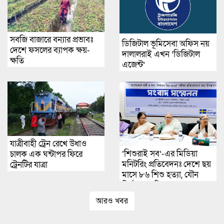
সবজি বাজারে বন্যার প্রভাবঃ
ডিজিটাল ভূমিসেবা অফিস নয়
দেশে ফসলের ব্যাপক ক্ষয়-
দালালরাই এখন ‘ডিজিটাল
ক্ষতি
এজেন্ট’
যাত্রীবাহী ট্রেন রেখে উধাও
‘শিশুরাই সব’-এর মিডিয়া
চালক এক ঘন্টাপর ফিরে
মনিটরিং প্রতিবেদনঃ দেশে ছয়
ট্রেনটির যাত্রা
মাসে ৮৬ শিশু হত্যা, যৌন
নির্যাতনের শিকার ৩৩৬ জন
আরও খবর