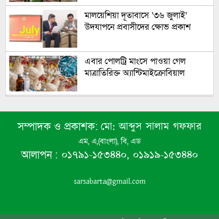
উঠেছে
মালয়েশিয়া দূতাবাসে ‘৩৬ জুলাই’
উদযাপনে প্রবাসীদের ক্ষোভ প্রকাশ
এবার পোলট্রি মাংসে পাওয়া গেল
মাত্রাতিরিক্ত অ্যান্টিমাইক্রোবিয়াল
এবার ৫ দেশি মাছে পাওয়া গেল
মাইক্রোপ্লাস্টিকঃ বাকৃবির গবেষণা
মো: আব্দুস সালাম গফফার
সম্পাদক ও প্রকাশক:
এম, এ,(বাংলা), বি, এড
আগামী ৫ মাসের মধ্যে শেষ হবে
০১৭৯১-১৫৩৪৪০, ০১৯১৯-১৫৩৪৪০
আলাপন :
ক্ষেপণাস্ত্র মজুদ! দারুণ শংকায় যুক্তরাষ্ট্র!
sarsabarta@gmail.com
রাষ্ট্রপতি নির্বাচন আগামী ২০ আগস্ট