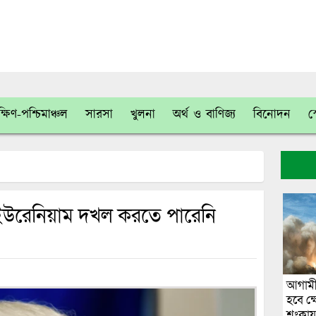
্ষিণ-পশ্চিমাঞ্চল
সারসা
খুলনা
অর্থ ও বাণিজ্য
বিনোদন
স
ের ইউরেনিয়াম দখল করতে পারেনি
আগামী
হবে ক্ষ
শংকায় যু