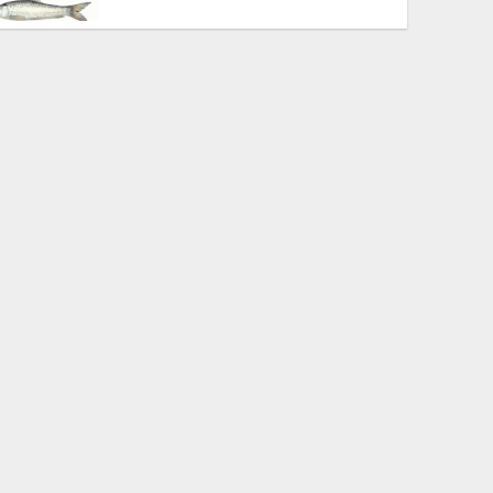
আগামী ৫ মাসের মধ্যে শেষ হবে
ক্ষেপণাস্ত্র মজুদ! দারুণ শংকায় যুক্তরাষ্ট্র!
রাষ্ট্রপতি নির্বাচন আগামী ২০ আগস্ট
শার্শা সাহিত্য পরিষদের কার্যনির্বাহী
কমিটি গঠন
ঢাকার চতুর্পাশের নদীদূষণ রোধে
কর্মপরিকল্পনা প্রণয়নের নির্দেশ দিলেন
প্রধানমন্ত্রী
জুলাই যোদ্ধাদের ওপর হামলার