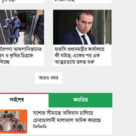
ৌরপণ্য আফগানিস্তানের
ফরাসি প্রধানমন্ত্রীর কার্যালয়ে
 ও কৃষির চিত্রকে
কী ঘটছে, একের পর এক
িচ্ছে
আত্মহত্যায় তদন্ত শুরু
আরও খবর
সর্বশেষ
জনপ্রিয়
যশোর সীমান্তে অভিযান চালিয়ে
চোরাচালানী মালামাল আটক করেছে
বিজিবি