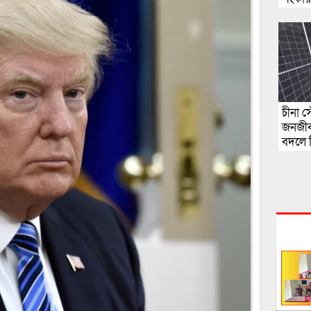
চীনা স
জনজীবন
বদলে দ