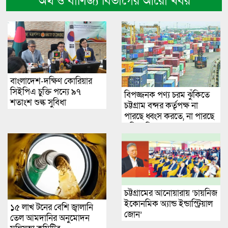
অর্থ ও বাণিজ্য বিভাগের আরো খবর
বাংলাদেশ-দক্ষিণ কোরিয়ার
সিইপিএ চুক্তি পন্যে ৯৭
বিপজ্জনক পণ্য চরম ঝুঁকিতে
শতাংশ শুল্ক সুবিধা
চট্টগ্রাম বন্দর কর্তৃপক্ষ না
পারছে ধ্বংস করতে, না পারছে
সরিয়ে নিতে
চট্টগ্রামের আনোয়ারায় ‘চায়নিজ
ইকোনমিক অ্যান্ড ইন্ডাস্ট্রিয়াল
১৫ লাখ টনের বেশি জ্বালানি
জোন’
তেল আমদানির অনুমোদন