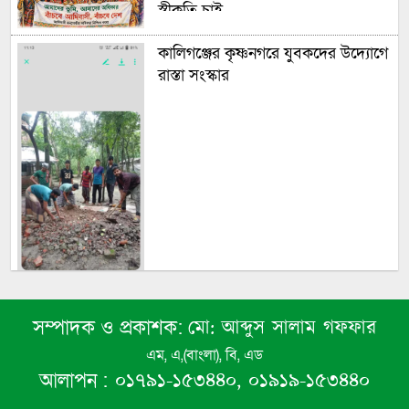
স্বীকৃতি চাই
কালিগঞ্জের কৃষ্ণনগরে যুবকদের উদ্যোগে
রাস্তা সংস্কার
মো: আব্দুস সালাম গফফার
সম্পাদক ও প্রকাশক:
বসুন্দিয়া স্কুল অ্যান্ড কলেজের প্রাক্তন
এম, এ,(বাংলা), বি, এড
ছাত্র-ছাত্রী পরিষদের মাসিক সভা অনুষ্ঠিত
০১৭৯১-১৫৩৪৪০, ০১৯১৯-১৫৩৪৪০
আলাপন :