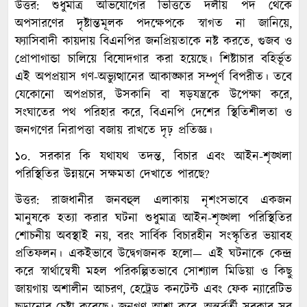
উত্তর: শুধুমাত্র অভিযোগের ভিত্তিতে দলীয় পদ থেকে
অপসারণের দৃষ্টান্তমূলক পদক্ষেপকে স্বাগত না জানিয়ে,
ফ্যাসিবাদী কায়দায় বিএনপির জনপ্রিয়তাকে নষ্ট করতে, গুজব ও
প্রোপাগান্ডা চালিয়ে বিষোদগার করা হয়েছে। শিষ্টাচার বহির্ভূত
এই অপপ্রয়াস গণ-অভ্যুত্থানের আকাঙ্ক্ষার সম্পূর্ণ বিপরীত। তবে
যেকোনো অপপ্রচার, উসকানি বা ষড়যন্ত্রকে উপেক্ষা করে,
সংঘাতের পথ পরিহার করে, বিএনপি দেশের স্থিতিশীলতা ও
জনগণের নিরাপত্তা বজায় রাখতে দৃঢ় প্রতিজ্ঞ।
১০. সরকার কি যথাযথ তদন্ত, বিচার এবং আইন-শৃঙ্খলা
পরিস্থিতির উন্নয়নে সক্ষমতা দেখাতে পারছে?
উত্তর: রাজধানীর জনবহুল এলাকায় নৃশংসভাবে একজন
মানুষকে হত্যা করার ঘটনা শুধুমাত্র আইন-শৃঙ্খলা পরিস্থিতির
শোচনীয় অবস্থাই নয়, বরং সার্বিক বিচারহীন সংস্কৃতির ভয়াবহ
প্রতিফলন। একইভাবে উদ্বেগজনক হলো— এই ঘটনাকে কেন্দ্র
করে স্বার্থান্বেষী মহল পরিকল্পিতভাবে সোশ্যাল মিডিয়া ও কিছু
জায়গায় অশালীন আচরণ, হেট্রেড কনটেন্ট এবং ফেক ন্যারেটিভ