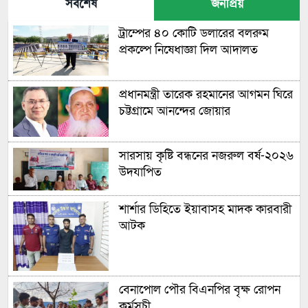
সর্বশেষ
জনপ্রিয়
ট্রাম্পের ৪০ কোটি ডলারের বলরুম
প্রকল্পে নিষেধাজ্ঞা দিল আদালত
প্রধানমন্ত্রী তারেক রহমানের আগমন ঘিরে
চট্টগ্রামে আনন্দের জোয়ার
সারসায় কৃষ্টি বন্ধনের নজরুল বর্ষ-২০২৬
উদযাপিত
শার্শার ডিহিতে ইয়াবাসহ মাদক কারবারী
আটক
বেনাপোল পৌর বিএনপির বৃক্ষ রোপন
কর্মসূচী