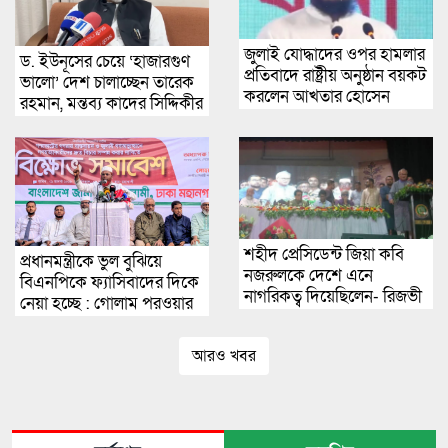
জুলাই যোদ্ধাদের ওপর হামলার
ড. ইউনূসের চেয়ে ‘হাজারগুণ
প্রতিবাদে রাষ্ট্রীয় অনুষ্ঠান বয়কট
ভালো’ দেশ চালাচ্ছেন তারেক
করলেন আখতার হোসেন
রহমান, মন্তব্য কাদের সিদ্দিকীর
শহীদ প্রেসিডেন্ট জিয়া কবি
প্রধানমন্ত্রীকে ভুল বুঝিয়ে
নজরুলকে দেশে এনে
বিএনপিকে ফ্যাসিবাদের দিকে
নাগরিকত্ব দিয়েছিলেন- রিজভী
নেয়া হচ্ছে : গোলাম পরওয়ার
আহমেদ
আরও খবর