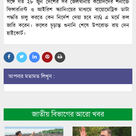
সঙ্গে গত ২৮ জুন দেশের সব জেলখানায় কয়েদিদের শনাক্তে
ফিঙ্গারপ্রিন্ট ও আইরিশ স্ক্যানিংয়ের মাধ্যমে বায়োমেট্রিক ডাটা
পদ্ধতি চালু করতে কেন নির্দেশ দেয়া হবে নাÑ এ মর্মে রুল
জারি করেন। রুলের চূড়ান্ত শুনানি শেষে উপরোক্ত রায় দেন
হাইকোর্ট।
আপনার মতামত লিখুন :
জাতীয় বিভাগের আরো খবর