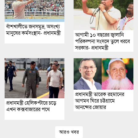
বাঁশখালীতে জনসমুদ্র, অসংখ্য
মানুষের কর্মসংস্থান- প্রধানমন্ত্রী
আগামী ১০ বছরের জ্বালানি
পরিকল্পনা সংসদে তুলে ধরবে
সরকার- প্রধানমন্ত্রী
প্রধানমন্ত্রী তারেক রহমানের
আগমন ঘিরে চট্টগ্রামে
প্রধানমন্ত্রী হেলিকপ্টারে চড়ে
আনন্দের জোয়ার
এখন কক্সবাজারের পথে
আরও খবর