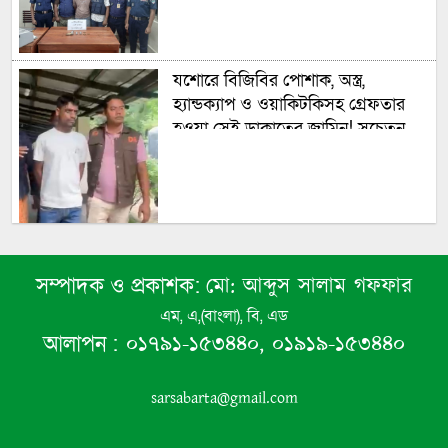
যশোরে বিজিবির পোশাক, অস্ত্র,
হ্যান্ডক্যাপ ও ওয়াকিটকিসহ গ্রেফতার
হওয়া সেই ডাকাতের জামিন! সচেতন
মহলের ধিক্কার!
মো: আব্দুস সালাম গফফার
সম্পাদক ও প্রকাশক:
এম, এ,(বাংলা), বি, এড
গাজা সিটিতে ধ্বংসস্তূপ থেকে ১৯
০১৭৯১-১৫৩৪৪০, ০১৯১৯-১৫৩৪৪০
আলাপন :
মরদেহ উদ্ধার যার বেশিরভাগই হচ্ছে
নারী ও শিশু
sarsabarta@gmail.com
সিভিল সার্জনকে বদলির নির্দেশ প্রত্যাহার