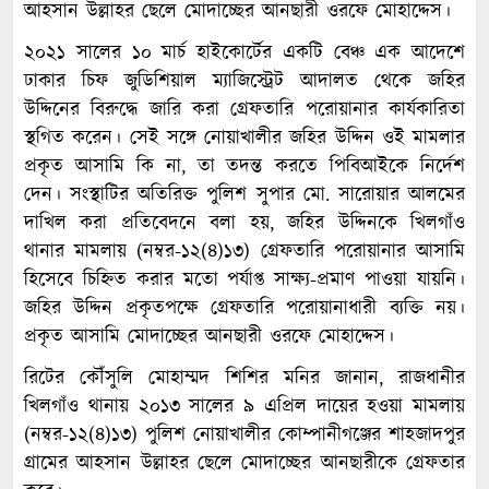
আহসান উল্লাহর ছেলে মোদাচ্ছের আনছারী ওরফে মোহাদ্দেস।
২০২১ সালের ১০ মার্চ হাইকোর্টের একটি বেঞ্চ এক আদেশে
ঢাকার চিফ জুডিশিয়াল ম্যাজিস্ট্রেট আদালত থেকে জহির
উদ্দিনের বিরুদ্ধে জারি করা গ্রেফতারি পরোয়ানার কার্যকারিতা
স্থগিত করেন। সেই সঙ্গে নোয়াখালীর জহির উদ্দিন ওই মামলার
প্রকৃত আসামি কি না, তা তদন্ত করতে পিবিআইকে নির্দেশ
দেন। সংস্থাটির অতিরিক্ত পুলিশ সুপার মো. সারোয়ার আলমের
দাখিল করা প্রতিবেদনে বলা হয়, জহির উদ্দিনকে খিলগাঁও
থানার মামলায় (নম্বর-১২(৪)১৩) গ্রেফতারি পরোয়ানার আসামি
হিসেবে চিহ্নিত করার মতো পর্যাপ্ত সাক্ষ্য-প্রমাণ পাওয়া যায়নি।
জহির উদ্দিন প্রকৃতপক্ষে গ্রেফতারি পরোয়ানাধারী ব্যক্তি নয়।
প্রকৃত আসামি মোদাচ্ছের আনছারী ওরফে মোহাদ্দেস।
রিটের কৌঁসুলি মোহাম্মদ শিশির মনির জানান, রাজধানীর
খিলগাঁও থানায় ২০১৩ সালের ৯ এপ্রিল দায়ের হওয়া মামলায়
(নম্বর-১২(৪)১৩) পুলিশ নোয়াখালীর কোম্পানীগঞ্জের শাহজাদপুর
গ্রামের আহসান উল্লাহর ছেলে মোদাচ্ছের আনছারীকে গ্রেফতার