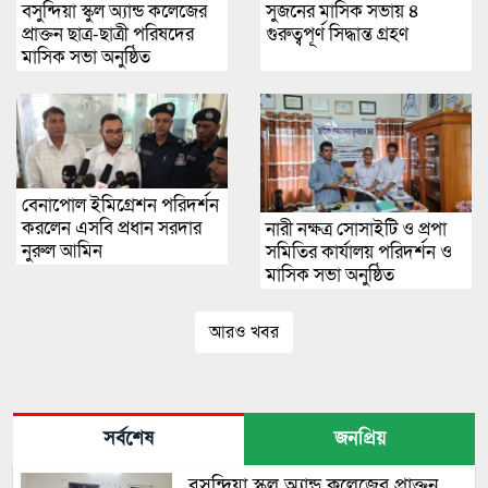
বসুন্দিয়া স্কুল অ্যান্ড কলেজের
সুজনের মাসিক সভায় ৪
প্রাক্তন ছাত্র-ছাত্রী পরিষদের
গুরুত্বপূর্ণ সিদ্ধান্ত গ্রহণ
মাসিক সভা অনুষ্ঠিত
বেনাপোল ইমিগ্রেশন পরিদর্শন
করলেন এসবি প্রধান সরদার
নারী নক্ষত্র সোসাইটি ও প্রপা
নুরুল আমিন
সমিতির কার্যালয় পরিদর্শন ও
মাসিক সভা অনুষ্ঠিত
আরও খবর
সর্বশেষ
জনপ্রিয়
বসুন্দিয়া স্কুল অ্যান্ড কলেজের প্রাক্তন