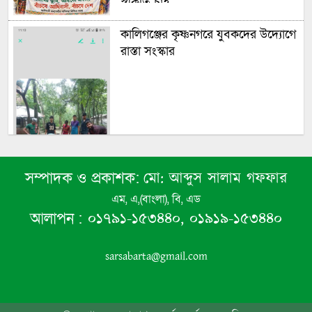
স্বীকৃতি চাই
কালিগঞ্জের কৃষ্ণনগরে যুবকদের উদ্যোগে
রাস্তা সংস্কার
মো: আব্দুস সালাম গফফার
সম্পাদক ও প্রকাশক:
এম, এ,(বাংলা), বি, এড
০১৭৯১-১৫৩৪৪০, ০১৯১৯-১৫৩৪৪০
আলাপন :
sarsabarta@gmail.com
বসুন্দিয়া স্কুল অ্যান্ড কলেজের প্রাক্তন
ছাত্র-ছাত্রী পরিষদের মাসিক সভা অনুষ্ঠিত