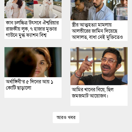
কান চলচ্চিত্র উৎসবে ঐশ্বরিয়ার
স্ত্রীর আত্মহত্যা মামলায়
রাজকীয় লুক, ৭ হাজার মুক্তার
আলভীরের জামিন দিয়েছে
গাউনে মুগ্ধ ফ্যাশন বিশ্ব
আদালত, বাধা নেই মুক্তিতেও
অর্ধাঙ্গিনী’র ৫ দিনের আয় ১
কোটি ছাড়ালো
আমির খানের বিয়ে, ছিল
জমজমাট আয়োজন।
আরও খবর