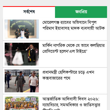
সর্বশেষ
জনপ্রিয়
মোরেলগঞ্জ র‍্যাবের অভিযানে বিপুল
পরিমাণ ইয়াবাসহ মাদক ব্যবসায়ী আটক
মার্কিন নাগরিক থেকে যে ভাবে কলম্বিয়ার
প্রেসিডেন্ট হলেন‘এল টাইগ্রে’
প্রধানমন্ত্রী হেলিকপ্টারে চড়ে এখন
কক্সবাজারের পথে
আন্তর্জাতিক আদিবাসী দিবস ২০২৬:
ন্যায়বিচার, সমঅধিকার ও জাতিসত্ত্বার