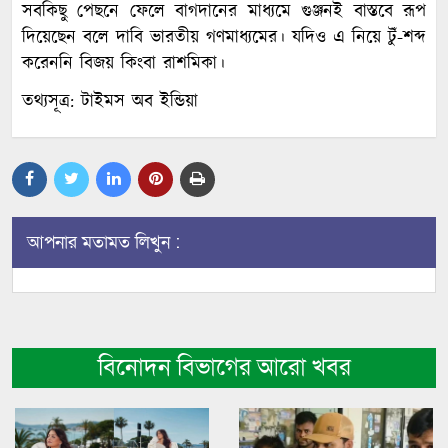
সবকিছু পেছনে ফেলে বাগদানের মাধ্যমে গুঞ্জনই বাস্তবে রূপ
দিয়েছেন বলে দাবি ভারতীয় গণমাধ্যমের। যদিও এ নিয়ে টুঁ-শব্দ
করেননি বিজয় কিংবা রাশমিকা।
তথ্যসূত্র: টাইমস অব ইন্ডিয়া
আপনার মতামত লিখুন :
বিনোদন বিভাগের আরো খবর