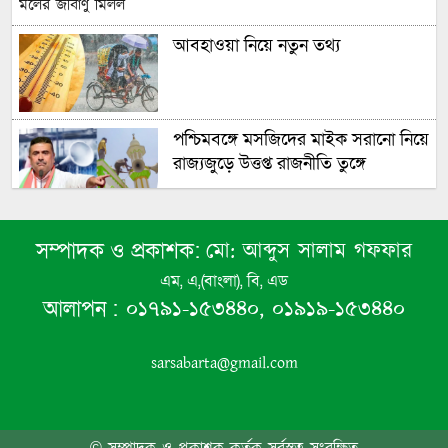
আবহাওয়া নিয়ে নতুন তথ্য
পশ্চিমবঙ্গে মসজিদের মাইক সরানো নিয়ে
রাজ্যজুড়ে উত্তপ্ত রাজনীতি তুঙ্গে
খুলনা বিভাগীয় পুস্তক প্রকাশক ও
মো: আব্দুস সালাম গফফার
সম্পাদক ও প্রকাশক:
বিক্রেতা সমিতির সভা অনুষ্ঠিত
এম, এ,(বাংলা), বি, এড
০১৭৯১-১৫৩৪৪০, ০১৯১৯-১৫৩৪৪০
আলাপন :
সিলেটে দু’ বাসের মুখোমুখি সংঘর্ষে
নিহত-৯
sarsabarta@gmail.com
গণমাধ্যম যদি শক্ত থাকে গণতন্ত্র টেকসই
হবে’ মন্তব্য মির্জা ফখরুলের