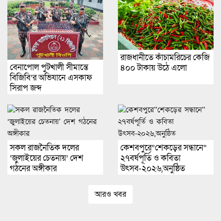
রাজধানীতে কাঁচামরিচের কেজি
বেনাপোল পুটখালী সীমান্তে
৪০০ টাকায় উঠে এলো
বিজিবি’র অভিযানে এসকাফ
সিরাপ জব্দ
সকল রাজনৈতিক দলের
কেশবপুরে”শেকড়ের সন্ধানে”
‘জুলাইয়ের চেতনায়’ দেশ
২৭বর্ষপূর্তি ও কবিতা
গঠনের অঙ্গীকার
উৎসব-২০২৬,অনুষ্ঠিত
আরও খবর