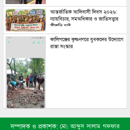
আন্তর্জাতিক আদিবাসী দিবস ২০২৬:
ন্যায়বিচার, সমঅধিকার ও জাতিসত্ত্বার
স্বীকৃতি চাই
কালিগঞ্জের কৃষ্ণনগরে যুবকদের উদ্যোগে
রাস্তা সংস্কার
মো: আব্দুস সালাম গফফার
সম্পাদক ও প্রকাশক: