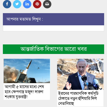
আপনার মতামত লিখুন :
আন্তর্জাতিক বিভাগের আরো খবর
আগামী ৫ মাসের মধ্যে শেষ
হবে ক্ষেপণাস্ত্র মজুদ! দারুণ
ইরানের পারমাণবিক কর্মসূচি
শংকায় যুক্তরাষ্ট্র!
ঠেকাতে নতুন হুঁশিয়ারি দিল
নেতানিয়াহু