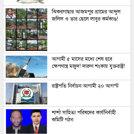
ঝিকরগাছার আজমপুর গ্রামের আব্দুল
জলিল ও তার ছেলে লাবুর কর্মকাণ্ড!
আগামী ৫ মাসের মধ্যে শেষ হবে
ক্ষেপণাস্ত্র মজুদ! দারুণ শংকায় যুক্তরাষ্ট্র!
রাষ্ট্রপতি নির্বাচন আগামী ২০ আগস্ট
শার্শা সাহিত্য পরিষদের কার্যনির্বাহী
কমিটি গঠন