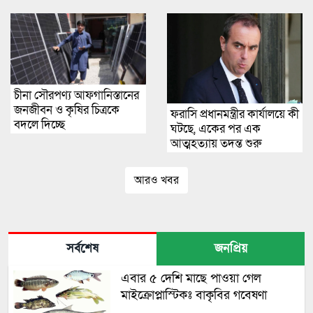
চীনা সৌরপণ্য আফগানিস্তানের
জনজীবন ও কৃষির চিত্রকে
ফরাসি প্রধানমন্ত্রীর কার্যালয়ে কী
বদলে দিচ্ছে
ঘটছে, একের পর এক
আত্মহত্যায় তদন্ত শুরু
আরও খবর
সর্বশেষ
জনপ্রিয়
এবার ৫ দেশি মাছে পাওয়া গেল
মাইক্রোপ্লাস্টিকঃ বাকৃবির গবেষণা