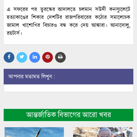
এ সফরের পর তুরস্কের আদালতে চলমান সউদী কনস্যুলেটে
হত্যাকাণ্ডের শিকার দেশটির রাজপরিবারের কঠোর সমালোচক
জামাল খাশোগির বিচারও বন্ধ করে দেয় আঙ্কারা। আনাদোলু,
রয়টার্স।
আপনার মতামত লিখুন :
আন্তর্জাতিক বিভাগের আরো খবর