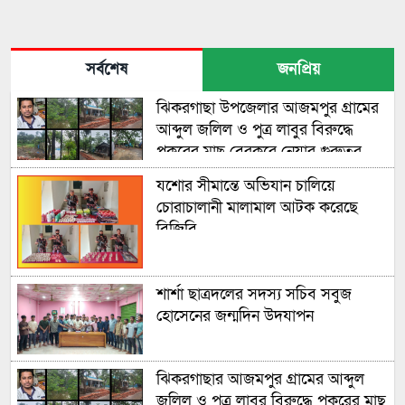
সর্বশেষ
জনপ্রিয়
ঝিকরগাছা উপজেলার আজমপুর গ্রামের
আব্দুল জলিল ও পুত্র লাবুর বিরুদ্ধে
পুকুরের মাছ বেরকরে নেয়ার গুরুতর
অভিযোগ উঠেছে
যশোর সীমান্তে অভিযান চালিয়ে
চোরাচালানী মালামাল আটক করেছে
বিজিবি
শার্শা ছাত্রদলের সদস্য সচিব সবুজ
হোসেনের জন্মদিন উদযাপন
ঝিকরগাছার আজমপুর গ্রামের আব্দুল
জলিল ও পুত্র লাবুর বিরুদ্ধে পুকুরের মাছ