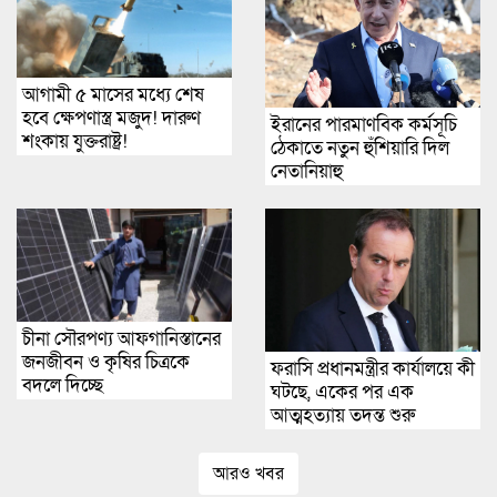
আগামী ৫ মাসের মধ্যে শেষ
হবে ক্ষেপণাস্ত্র মজুদ! দারুণ
ইরানের পারমাণবিক কর্মসূচি
শংকায় যুক্তরাষ্ট্র!
ঠেকাতে নতুন হুঁশিয়ারি দিল
নেতানিয়াহু
চীনা সৌরপণ্য আফগানিস্তানের
জনজীবন ও কৃষির চিত্রকে
ফরাসি প্রধানমন্ত্রীর কার্যালয়ে কী
বদলে দিচ্ছে
ঘটছে, একের পর এক
আত্মহত্যায় তদন্ত শুরু
আরও খবর