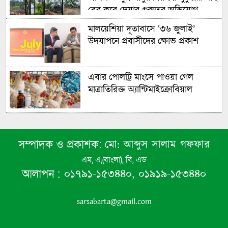
বের করে দেয়ার গুরুতর অভিযোগ
উঠেছে
মালয়েশিয়া দূতাবাসে ‘৩৬ জুলাই’
উদযাপনে প্রবাসীদের ক্ষোভ প্রকাশ
এবার পোলট্রি মাংসে পাওয়া গেল
মাত্রাতিরিক্ত অ্যান্টিমাইক্রোবিয়াল
এবার ৫ দেশি মাছে পাওয়া গেল
মাইক্রোপ্লাস্টিকঃ বাকৃবির গবেষণা
মো: আব্দুস সালাম গফফার
সম্পাদক ও প্রকাশক:
এম, এ,(বাংলা), বি, এড
আগামী ৫ মাসের মধ্যে শেষ হবে
০১৭৯১-১৫৩৪৪০, ০১৯১৯-১৫৩৪৪০
আলাপন :
ক্ষেপণাস্ত্র মজুদ! দারুণ শংকায় যুক্তরাষ্ট্র!
sarsabarta@gmail.com
রাষ্ট্রপতি নির্বাচন আগামী ২০ আগস্ট