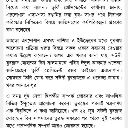
দেশের সমন্বয়ের উপায় এবং বিশ্ব বাজারে খাদ্য-শস্য রপ্তানি
নিয়েও কথা বলেন। তুর্কি প্রেসিডেন্টের কার্যালয় জানায়,
এরদোগান খাদ্য-শস্য রপ্তানির জন্য কৃষ্ণ সাগর পথে নিরাপদ
করিডোর নিশ্চিতের বিষয়ে জাতিসংঘের কর্মপরিকল্পনা গ্রহণের
কথা বলেছেন।
তাছাড়া এরদোগান এসময় রাশিয়া ও ইউক্রেনের মধ্যে পুনরায়
আলোচনা প্রক্রিয়া শুরুর বিষয়ে সকল প্রকার সহায়তা দেওয়ার
কথাও উল্লেখ করেছেন। অপর এক খবরে জানা যায়, সউদী
যুবরাজ মোহাম্মদ বিন সালমানকে পবিত্র ঈদুল আজহার শুভেচ্ছা
জানিয়েছেন তুর্কি প্রেসিডেন্ট রজব তাইয়েব এরদোগান।
সোমবার তিনি ফোন করে সউদী যুবরাজকে এ শুভেচ্ছা জানান।
খবর আনাদোলুর।
এ সময় দুই নেতা দ্বিপক্ষীয় সম্পর্ক জোরদার এবং আঞ্চলিক
বিভিন্ন ইস্যুতেও আলোচনা করেন। তুরস্কের পররাষ্ট্র মন্ত্রলাণয়
এক বিবৃতিতে এ কথা জানিয়েছে। গত ২২ জুন সউদী যুবরাজ
মোহাম্মদ বিন সালমানের তুরস্ক সফরের পর থেকে দুই দেশের
মধ্যে পারস্পরিক সম্পর্ক আরও জোরদার হয়েছে।