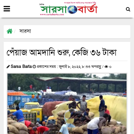
সারসা
পেঁয়াজ আমদানি শুরু, কেজি ৩৬ টাকা
Sarsa Barta
প্রকাশের সময় : জুলাই ৮, ২০২২, ৮:৩৩ অপরাহ্ণ /
০