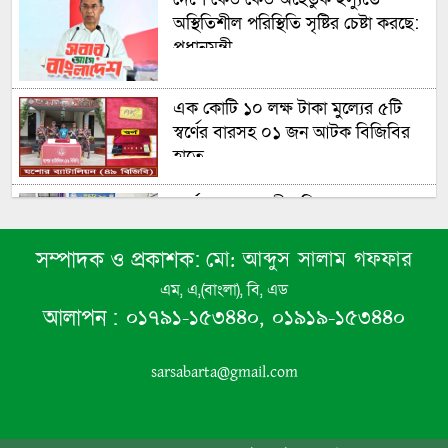
অস্থিতিশীল পরিস্থিতি সৃষ্টির চেষ্টা করছে:
প্রধানমন্ত্রী
এক কোটি ১০ লক্ষ টাকা মু্ল্যের ৫টি
স্বর্ণের বারসহ ০১ জন আটক বিজিবির
হাতে
শার্শায় নেশা জাতীয় সিরাপসহ যুবক
আটক
মো: আব্দুস সালাম গফফার
সম্পাদক ও প্রকাশক:
এম, এ,(বাংলা), বি, এড
০১৭৯১-১৫৩৪৪০, ০১৯১৯-১৫৩৪৪০
আলাপন :
জুলাই গণঅভ্যুত্থান স্মৃতি জাদুঘর’এর
উদ্বোধন করলেন প্রধানমন্ত্রী তারেক
রহমান
sarsabarta@gmail.com
শার্শা থানা পুলিশের বিশেষ অভিযানে