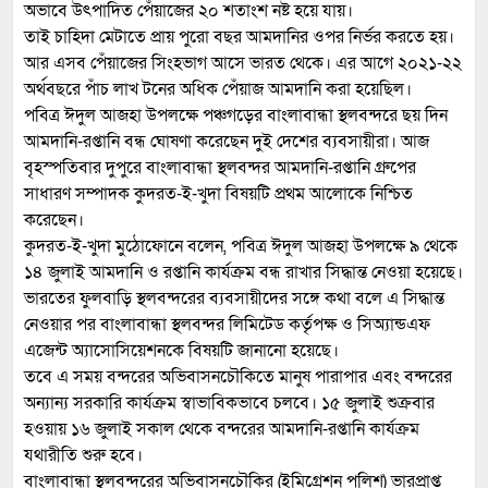
অভাবে উৎপাদিত পেঁয়াজের ২০ শতাংশ নষ্ট হয়ে যায়।
তাই চাহিদা মেটাতে প্রায় পুরো বছর আমদানির ওপর নির্ভর করতে হয়।
আর এসব পেঁয়াজের সিংহভাগ আসে ভারত থেকে। এর আগে ২০২১-২২
অর্থবছরে পাঁচ লাখ টনের অধিক পেঁয়াজ আমদানি করা হয়েছিল।
পবিত্র ঈদুল আজহা উপলক্ষে পঞ্চগড়ের বাংলাবান্ধা স্থলবন্দরে ছয় দিন
আমদানি-রপ্তানি বন্ধ ঘোষণা করেছেন দুই দেশের ব্যবসায়ীরা। আজ
বৃহস্পতিবার দুপুরে বাংলাবান্ধা স্থলবন্দর আমদানি-রপ্তানি গ্রুপের
সাধারণ সম্পাদক কুদরত-ই-খুদা বিষয়টি প্রথম আলোকে নিশ্চিত
করেছেন।
কুদরত-ই-খুদা মুঠোফোনে বলেন, পবিত্র ঈদুল আজহা উপলক্ষে ৯ থেকে
১৪ জুলাই আমদানি ও রপ্তানি কার্যক্রম বন্ধ রাখার সিদ্ধান্ত নেওয়া হয়েছে।
ভারতের ফুলবাড়ি স্থলবন্দরের ব্যবসায়ীদের সঙ্গে কথা বলে এ সিদ্ধান্ত
নেওয়ার পর বাংলাবান্ধা স্থলবন্দর লিমিটেড কর্তৃপক্ষ ও সিঅ্যান্ডএফ
এজেন্ট অ্যাসোসিয়েশনকে বিষয়টি জানানো হয়েছে।
তবে এ সময় বন্দরের অভিবাসনচৌকিতে মানুষ পারাপার এবং বন্দরের
অন্যান্য সরকারি কার্যক্রম স্বাভাবিকভাবে চলবে। ১৫ জুলাই শুক্রবার
হওয়ায় ১৬ জুলাই সকাল থেকে বন্দরের আমদানি-রপ্তানি কার্যক্রম
যথারীতি শুরু হবে।
বাংলাবান্ধা স্থলবন্দরের অভিবাসনচৌকির (ইমিগ্রেশন পুলিশ) ভারপ্রাপ্ত