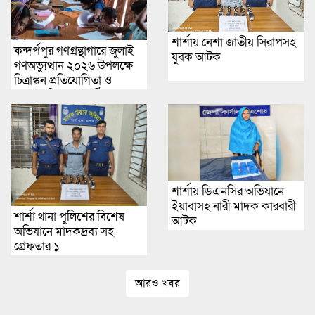
শার্শায় নেশা জাতীয় সিরাপসহ
কন্দর্পপুর গণগ্রন্থাগারে জুলাই
যুবক আটক
গণঅভ্যুত্থান ২০২৬ উপলক্ষে
চিত্রাঙ্কন প্রতিযোগিতা ও
পুরস্কার বিতরণ অনুষ্ঠিত
শার্শায় ডিএনসির অভিযানে
ইয়াবাসহ নারী মাদক কারবারী
শার্শা থানা পুলিশের বিশেষ
আটক
অভিযানে মাদকদ্রব্য সহ
গ্রেফতার ১
আরও খবর