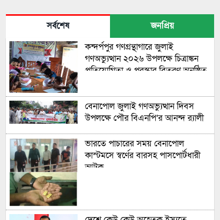
সর্বশেষ
জনপ্রিয়
কন্দর্পপুর গণগ্রন্থাগারে জুলাই
গণঅভ্যুত্থান ২০২৬ উপলক্ষে চিত্রাঙ্কন
প্রতিযোগিতা ও পুরস্কার বিতরণ অনুষ্ঠিত
বেনাপোল জুলাই গণঅভ্যুত্থান দিবস
উপলক্ষে পৌর বিএনপি’র আনন্দ র‍্যালী
ভারতে পাচারের সময় বেনাপোল
কাস্টমসে স্বর্ণের বারসহ পাসপোর্টধারী
আটক
দেশে কেউ কেউ অহেতুক ইস্যুতে