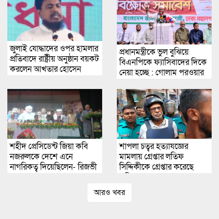
জুলাই যোদ্ধাদের ওপর হামলার
প্রধানমন্ত্রীকে ভুল বুঝিয়ে
প্রতিবাদে রাষ্ট্রীয় অনুষ্ঠান বয়কট
বিএনপিকে ফ্যাসিবাদের দিকে
করলেন আখতার হোসেন
নেয়া হচ্ছে : গোলাম পরওয়ার
শহীদ প্রেসিডেন্ট জিয়া কবি
শাপলা চত্বর হত্যাযজ্ঞের
নজরুলকে দেশে এনে
মামলায় গ্রেপ্তার লতিফ
নাগরিকত্ব দিয়েছিলেন- রিজভী
সিদ্দিকীকে গ্রেপ্তার করেছে
আহমেদ
পুলিশ
আরও খবর