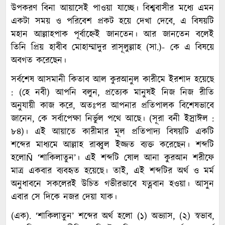
উপকরণ বিনা আয়াসেই পাওয়া যাচ্ছে। বিশ্ববাসীর মধ্যে এমন
একটা সময় ও পরিবেশ প্রকট হয়ে দেখা দেবে, এ বিষয়টি
মহান আল্লাহপাক পূর্বাহ্নেই জানতেন। আর জানতেন বলেই
তিনি প্রিয় হাবীব মোহাম্মাদুর রাসূলুল্লাহ (সা.)- কে এ বিষয়ে
অবগত করেছেন।
সর্বশেষ আসমানী কিতাব আল কুরআনুল কারীমে ইরশাদ হয়েছে
: (হে নবী) আপনি বলুন, প্রত্যেক মানুষই নিজ নিজ রীতি
অনুযায়ী কাজ করে, অতঃপর আপনার প্রতিপালক বিশেষভাবে
জানেন, কে সর্বাপেক্ষা নির্ভুল পথে আছে। (সূরা বনী ইস্রাঈল :
৮৪)। এই আয়াতে কারীমার মূল প্রতিপাদ্য বিষয়টি একটি
শব্দের মাধ্যমে আল্লাহ রাব্বুল ইজ্জত ব্যক্ত করেছেন। শব্দটি
হলোÑ ‘শাকিলাতুন’। এই শব্দটি ষোল আনা কুরআন শরীফে
মাত্র একবার ব্যবহৃত হয়েছে। তাই, এই শব্দটির অর্থ ও মর্ম
অনুধাবনে সকলেরই উচিত গভীরভাবে যত্নবান হওয়া। আসুন
এবার সে দিকে নজর দেয়া যাক।
(এক). ‘শাকিলাতুন’ শব্দের অর্থ হলো (১) অভ্যাস, (২) স্বভাব,