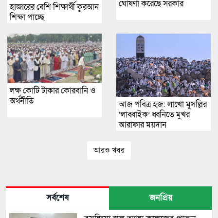
ঘোষণা করেছে সরকার
হাজারের বেশি শিক্ষার্থী কুরআন
শিক্ষা পাচ্ছে
লক্ষ কোটি টাকার কোরবানি ও
অর্থনীতি
আজ পবিত্র হজ: লাখো মুসল্লির
‘লাব্বাইক’ ধ্বনিতে মুখর
আরাফার ময়দান
আরও খবর
সর্বশেষ
জনপ্রিয়