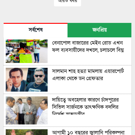
আরও খবর
সর্বশেষ
জনপ্রিয়
বেনাপোল বাজারের মেইন রোড এখন
ফল ব্যবসায়ীদের দখলে, চলাচলে বিঘ্ন
সালমান শাহ হত্যা মামলায় এয়ারপোর্ট
এলাকা থেকে ডন গ্রেফতার
দায়িত্বে অবহেলার কারণে চাঁদপুরের
সিভিল সার্জনকে তাৎক্ষণিক বদলির
নির্দেশ স্বাস্থ্যমন্ত্রীর
আগামী ১০ বছরের জ্বালানি পরিকল্পনা