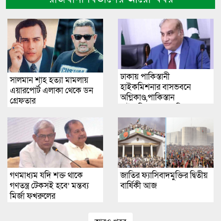
ঢাকায় পাকিস্তানী
সালমান শাহ হত্যা মামলায়
হাইকমিশনার বাসভবনে
এয়ারপোর্ট এলাকা থেকে ডন
অগ্নিকাণ্ড,পাকিস্তান
গ্রেফতার
হাইকমিশনার দম্পতির
হাসপাতালে ভর্তি
গণমাধ্যম যদি শক্ত থাকে
জাতির ফ্যাসিবাদমুক্তির দ্বিতীয়
গণতন্ত্র টেকসই হবে’ মন্তব্য
বার্ষিকী আজ
মির্জা ফখরুলের