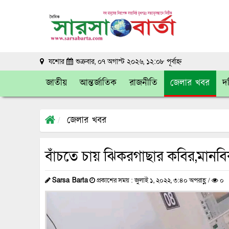
যশোর
শুক্রবার, ০৭ অগাস্ট ২০২৬, ১২:০৮ পূর্বাহ্ন
জাতীয়
আন্তর্জাতিক
রাজনীতি
জেলার খবর
দক
জেলার খবর
বাঁচতে চায় ঝিকরগাছার কবির,মানব
Sarsa Barta
প্রকাশের সময় : জুলাই ১, ২০২২, ৩:৪০ অপরাহ্ণ /
০