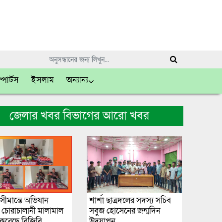
্পোর্টস
ইসলাম
অন্যান্য
জেলার খবর বিভাগের আরো খবর
সীমান্তে অভিযান
শার্শা ছাত্রদলের সদস্য সচিব
ে চোরাচালানী মালামাল
সবুজ হোসেনের জন্মদিন
রেছে বিজিবি
উদযাপন