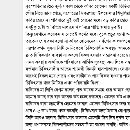
বৃহস্পতিবার (৩০ জুন) সকাল থেকে কবির হোসেন একটি ভিডি
খোঁজ নিয়ে জানা গেছে, যশোরের ঝিকরগাছা উপজেলার শিমুলিয়া
কবির হোসেন। পরিবারে দুই ভাই বোনের মধ্যে বড় কবির হোস
সবটুকু চেষ্টা ও বিভিন্ন মাধ্যমে ঋণ নিয়ে পাড়ি জমায় ডুবাই।
কিন্তু সেখানে কয়েকমাস যেতেই কর্মের মধ্যে বুকে প্রচুর যন্ত
তাতেও শেষ রক্ষা হলো না কবির হোসেনের। সর্বশেষ কাগজপত্
এরপর প্রথম খুলনা সিটি মেডিকেলে চিকিংসাধীন অবস্থায় জা
দ্রুত চিকিৎসার ব্যবস্থা না করলে বিকল হওয়ার সম্ভাবনা রয়েছে।
এমন অবস্থায় একদিকে পরিবারের আর্থিক দূরবস্থা অন্য দিকে সন্ত
বর্তমান চিকিৎসাধীন আছেন শ্যামলী কিডনি হাসপাতালে। সেখ
আগেই বিকল হয়ে গোছে এবং বাকীটাও প্রায় বিকল হওয়ার পথে।
চিকিৎসার খরচ মিটিয়ে এখন পরিবারটি নিঃস্ব।
কবিরের মা লিপি বেগম বলেন, গত কয়েক সপ্তাহ ধরে আমার ছেল
আমার কাছে বার বার অনেক কষ্ট হচ্ছে বলছেন। ছেলের কষ্ট এ
কবিরের বাবা জাহাঙ্গীর হোসেন জানান, ছেলের চিকিৎসার জন্য য
প্রায় ৪-৫ লাখ টাকা খরচ করেছি। চিকিৎসার জন্য টাকার যোগাড়
তিনি আরও জানান, চিকিৎসার অভাবে ছেলেটি দিন দিন দুর্বল হয়
জন্য প্রশাসনসহ বিত্তশালীদের সহযোগিতা কামনা করছি। কবি