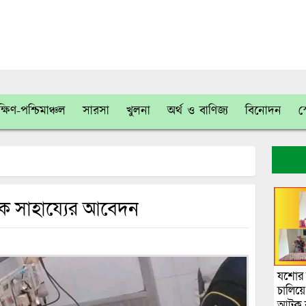
্ষিণ-পশ্চিমাঞ্চল
সারসা
খুলনা
অর্থ ও বাণিজ্য
বিনোদন
স
িক সাহায্যের আবেদন
যশোর 
চালিয়
আটক ক