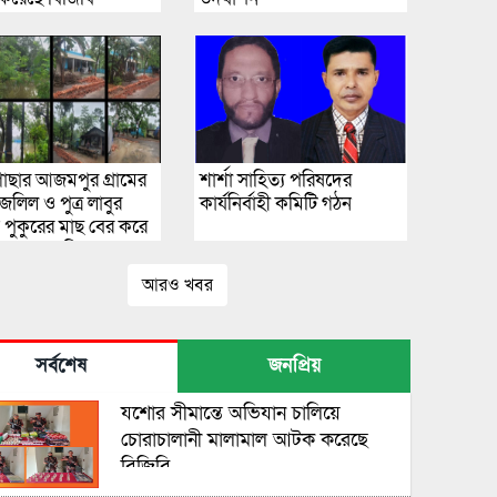
াছার আজমপুর গ্রামের
শার্শা সাহিত্য পরিষদের
 জলিল ও পুত্র লাবুর
কার্যনির্বাহী কমিটি গঠন
ধে পুকুরের মাছ বের করে
 গুরুতর অভিযোগ
আরও খবর
সর্বশেষ
জনপ্রিয়
যশোর সীমান্তে অভিযান চালিয়ে
চোরাচালানী মালামাল আটক করেছে
বিজিবি