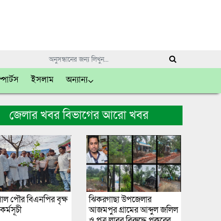
্পোর্টস
ইসলাম
অন্যান্য
জেলার খবর বিভাগের আরো খবর
োল পৌর বিএনপির বৃক্ষ
ঝিকরগাছা উপজেলার
র্মসূচী
আজমপুর গ্রামের আব্দুল জলিল
ও পুত্র লাবুর বিরুদ্ধে পুকুরের