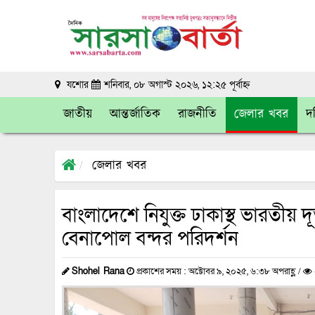
যশোর
শনিবার, ০৮ অগাস্ট ২০২৬, ১২:২৫ পূর্বাহ্ন
জাতীয়
আন্তর্জাতিক
রাজনীতি
জেলার খবর
দক
জেলার খবর
বাংলাদেশে নিযুক্ত ঢাকাস্থ ভারতীয়
বেনাপোল বন্দর পরিদর্শন
Shohel Rana
প্রকাশের সময় : অক্টোবর ৯, ২০২৫, ৬:৩৮ অপরাহ্ণ /