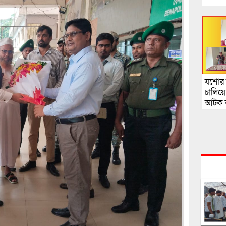
যশোর 
চালিয়
আটক ক