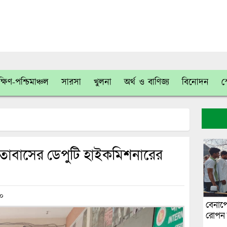
্ষিণ-পশ্চিমাঞ্চল
সারসা
খুলনা
অর্থ ও বাণিজ্য
বিনোদন
স
 দূতাবাসের ডেপুটি হাইকমিশনারের
০
বেনাপ
রোপন ক