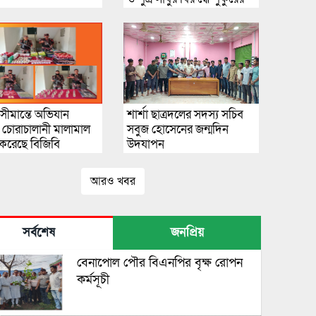
মাছ বেরকরে নেয়ার গুরুতর
অভিযোগ উঠেছে
সীমান্তে অভিযান
শার্শা ছাত্রদলের সদস্য সচিব
ে চোরাচালানী মালামাল
সবুজ হোসেনের জন্মদিন
রেছে বিজিবি
উদযাপন
আরও খবর
সর্বশেষ
জনপ্রিয়
বেনাপোল পৌর বিএনপির বৃক্ষ রোপন
কর্মসূচী