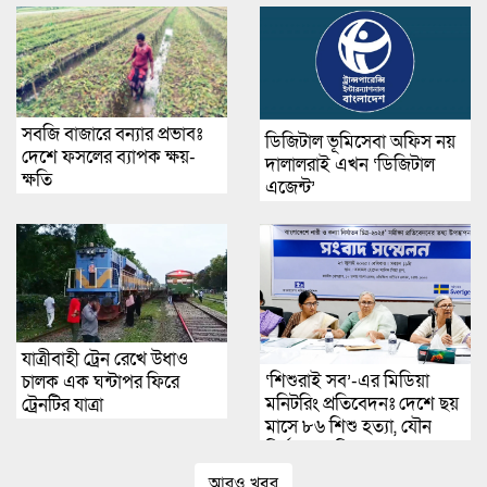
সবজি বাজারে বন্যার প্রভাবঃ
ডিজিটাল ভূমিসেবা অফিস নয়
দেশে ফসলের ব্যাপক ক্ষয়-
দালালরাই এখন ‘ডিজিটাল
ক্ষতি
এজেন্ট’
যাত্রীবাহী ট্রেন রেখে উধাও
‘শিশুরাই সব’-এর মিডিয়া
চালক এক ঘন্টাপর ফিরে
মনিটরিং প্রতিবেদনঃ দেশে ছয়
ট্রেনটির যাত্রা
মাসে ৮৬ শিশু হত্যা, যৌন
নির্যাতনের শিকার ৩৩৬ জন
আরও খবর