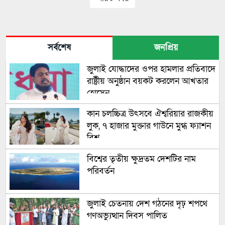
সর্বশেষ
জনপ্রিয়
জুলাই যোদ্ধাদের ওপর হামলার প্রতিবাদে
রাষ্ট্রীয় অনুষ্ঠান বয়কট করলেন আখতার
হোসেন
কান চলচ্চিত্র উৎসবে ঐশ্বরিয়ার রাজকীয়
লুক, ৭ হাজার মুক্তার গাউনে মুগ্ধ ফ্যাশন
বিশ্ব
বিশ্বের তৃতীয় ক্ষুদ্রতম দেশটির নাম
পরিবর্তন
জুলাই চেতনায় দেশ গঠনের দৃঢ় শপথে
গণঅভ্যুত্থান দিবস পালিত