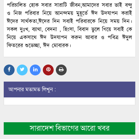
পরিচালিত হোক সবার সারাটি জীবন,আমাদের সবার ভাই বন্দু
ও নিজ পরিবার নিয়ে আনন্দময় মুহূর্তে ঈদ উদযাপন করাই
ঈদের সার্থকতা,ঈদের দিন সবাই পরিবারকে নিয়ে সময় দিন।
সকল দুঃখ, ব্যাথা, বেদনা , হিংসা, বিবাদ ভুলে গিয়ে সবাই কে
নিয়ে একসাথে ঈদ উদযাপন করুন আবার ও পবিত্র ঈদুল
ফিতরের শুভেচ্ছা, ঈদ মোবারক।
আপনার মতামত লিখুন :
সারাদেশ বিভাগের আরো খবর