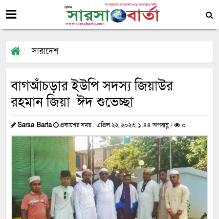
সারাদেশ
বাগআঁচড়ার ইউপি সদস্য জিয়াউর
রহমান জিয়া ঈদ শুভেচ্ছা
Sarsa Barta
প্রকাশের সময় : এপ্রিল ২২, ২০২৩, ১:৪৪ অপরাহ্ণ /
০