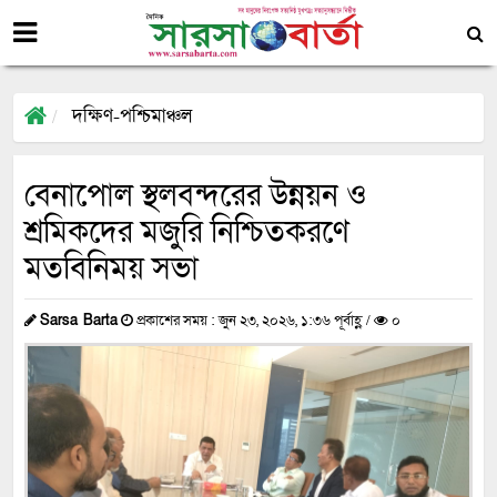
দক্ষিণ-পশ্চিমাঞ্চল
বেনাপোল স্থলবন্দরের উন্নয়ন ও
শ্রমিকদের মজুরি নিশ্চিতকরণে
মতবিনিময় সভা
Sarsa Barta
প্রকাশের সময় : জুন ২৩, ২০২৬, ১:৩৬ পূর্বাহ্ণ /
০