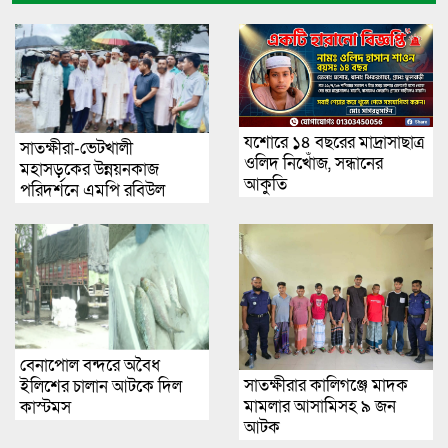
যশোরে ১৪ বছরের মাদ্রাসাছাত্র
সাতক্ষীরা-ভেটখালী
ওলিদ নিখোঁজ, সন্ধানের
মহাসড়কের উন্নয়নকাজ
আকুতি
পরিদর্শনে এমপি রবিউল
বাশার
বেনাপোল বন্দরে অবৈধ
সাতক্ষীরার কালিগঞ্জে মাদক
ইলিশের চালান আটকে দিল
মামলার আসামিসহ ৯ জন
কাস্টমস
আটক