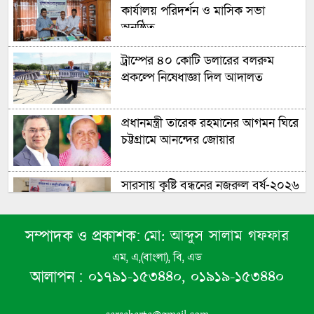
কার্যালয় পরিদর্শন ও মাসিক সভা
অনুষ্ঠিত
ট্রাম্পের ৪০ কোটি ডলারের বলরুম
প্রকল্পে নিষেধাজ্ঞা দিল আদালত
প্রধানমন্ত্রী তারেক রহমানের আগমন ঘিরে
চট্টগ্রামে আনন্দের জোয়ার
সারসায় কৃষ্টি বন্ধনের নজরুল বর্ষ-২০২৬
উদযাপিত
মো: আব্দুস সালাম গফফার
সম্পাদক ও প্রকাশক:
শার্শার ডিহিতে ইয়াবাসহ মাদক কারবারী
আটক
এম, এ,(বাংলা), বি, এড
০১৭৯১-১৫৩৪৪০, ০১৯১৯-১৫৩৪৪০
আলাপন :