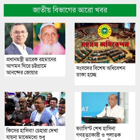
জাতীয় বিভাগের আরো খবর
প্রধানমন্ত্রী তারেক রহমানের
আগমন ঘিরে চট্টগ্রামে
সংসদের বিশেষ অধিবেশন
আনন্দের জোয়ার
ডাকা হচ্ছে
ফ্যাসিস্ট শেখ হাসিনা
কিসের হাসিনা! চেহারা দেখা
গণহত্যাকারী ও পলাতক
যায়না মাঝেমধ্যে শুধু