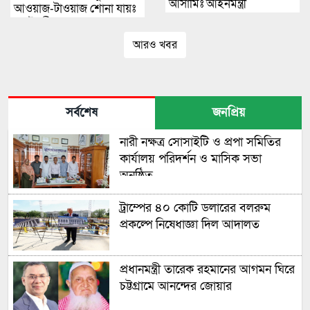
আসামিঃ আইনমন্ত্রী
আওয়াজ-টাওয়াজ শোনা যায়ঃ
স্বরাষ্ট্রমন্ত্রী
আরও খবর
সর্বশেষ
জনপ্রিয়
নারী নক্ষত্র সোসাইটি ও প্রপা সমিতির
কার্যালয় পরিদর্শন ও মাসিক সভা
অনুষ্ঠিত
ট্রাম্পের ৪০ কোটি ডলারের বলরুম
প্রকল্পে নিষেধাজ্ঞা দিল আদালত
প্রধানমন্ত্রী তারেক রহমানের আগমন ঘিরে
চট্টগ্রামে আনন্দের জোয়ার