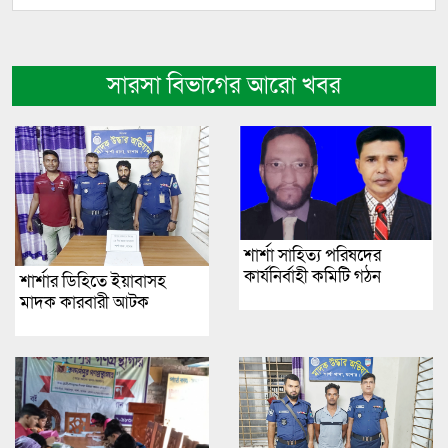
সারসা বিভাগের আরো খবর
শার্শা সাহিত্য পরিষদের
কার্যনির্বাহী কমিটি গঠন
শার্শার ডিহিতে ইয়াবাসহ
মাদক কারবারী আটক