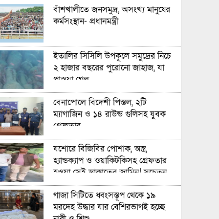
বাঁশখালীতে জনসমুদ্র, অসংখ্য মানুষের
কর্মসংস্থান- প্রধানমন্ত্রী
ইতালির সিসিলি উপকূলে সমুদ্রের নিচে
২ হাজার বছরের পুরোনো জাহাজ, যা
পাওয়া গেল
বেনাপোলে বিদেশী পিস্তল, ২টি
ম্যাগাজিন ও ১৪ রাউন্ড গুলিসহ যুবক
গ্রেফতার
যশোরে বিজিবির পোশাক, অস্ত্র,
হ্যান্ডক্যাপ ও ওয়াকিটকিসহ গ্রেফতার
হওয়া সেই ডাকাতের জামিন! সচেতন
মহলের ধিক্কার!
গাজা সিটিতে ধ্বংসস্তূপ থেকে ১৯
মরদেহ উদ্ধার যার বেশিরভাগই হচ্ছে
নারী ও শিশু