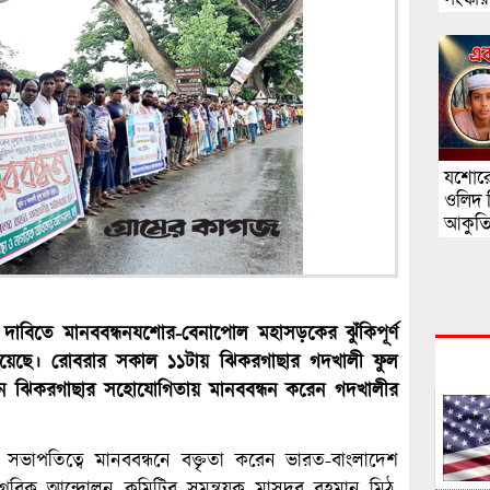
যশোরে 
ওলিদ ন
আকুত
দাবিতে মানববন্ধনযশোর-বেনাপোল মহাসড়কের ঝুঁকিপূর্ণ
ত হয়েছে। রোবরার সকাল ১১টায় ঝিকরগাছার গদখালী ফুল
ঠন ঝিকরগাছার সহোযোগিতায় মানববন্ধন করেন গদখালীর
সভাপতিত্বে মানববন্ধনে বক্তৃতা করেন ভারত-বাংলাদেশ
গরিক আন্দোলন কমিটির সমন্বয়ক মাসুদুর রহমান মিঠু,