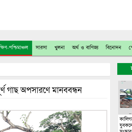
্ষিণ-পশ্চিমাঞ্চল
সারসা
খুলনা
অর্থ ও বাণিজ্য
বিনোদন
স
্ণ গাছ অপসারণে মানববন্ধন
কালিগঞ
যুবকদে
সংস্কার