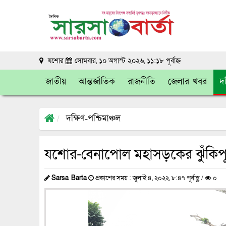
যশোর
সোমবার, ১০ অগাস্ট ২০২৬, ১১:১৮ পূর্বাহ্ন
জাতীয়
আন্তর্জাতিক
রাজনীতি
জেলার খবর
দক
দক্ষিণ-পশ্চিমাঞ্চল
যশোর-বেনাপোল মহাসড়কের ঝুঁকিপূর
Sarsa Barta
প্রকাশের সময় : জুলাই ৪, ২০২২, ৮:৪৭ পূর্বাহ্ণ /
০