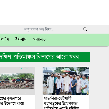
্পোর্টস
ইসলাম
অন্যান্য
দক্ষিণ-পশ্চিমাঞ্চল বিভাগের আরো খবর
্জের কৃষ্ণনগরে
সাতক্ষীরা-ভেটখালী
র উদ্যোগে রাস্তা
মহাসড়কের উন্নয়নকাজ
পরিদর্শনে এমপি রবিউল