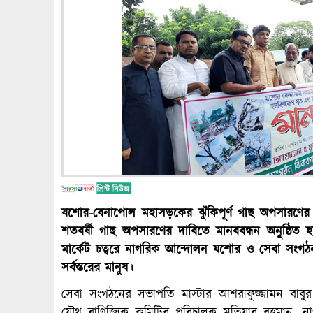
যশোর-বেনাপোল মহাসড়কের ঝুঁকিপূর্ণ গাছ অপসারণের 
শতবর্ষী গাছ অপসারণের দাবিতে মানববন্ধন অনুষ্ঠি
মার্কেট চত্বরে নাগরিক আন্দোলন যশোর ও সেবা সংগ
সর্বস্তরের মানুষ।
সেবা সংগঠনের সভাপতি মাস্টার আশরাফুজ্জামন বাবুর 
যৌথ বাণিজ্যিক কমিটির পরিচালক মতিয়ার রহমান, না