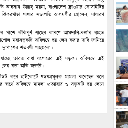
ি আহসান উল্লাহ্ ময়না, বাংলাদেশ ফ্লাওয়ার সোসাইটির
শন ঝিকরগাছা শাখার সভাপতি আলমগীর হোসেন, সাধারণ
 পাশে ঝঁকিপূর্ণ গাছের কারণে আমদানি-রপ্তানি ব্যহত
নাপোল মহাসড়কটি অবিলম্বে ছয় লেন করার দাবি জানিয়ে
 দু’পাশের শতবর্ষী গাছগুলো।
 যাচ্ছে তারও বাধা যশোরের এই সড়ক। অবিলম্বে এই
ছয় লেন করা অতি জরুরি।
ট করে হাইকোর্টে ষড়যন্ত্রমূলক মামলা করেছেন বলে
্বার্থে অবিলম্বে মামলা প্রত্যাহার ও সড়কটি ছয় লেনে