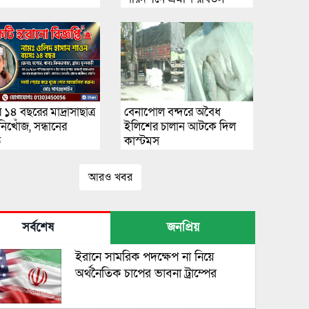
বাশার
১৪ বছরের মাদ্রাসাছাত্র
বেনাপোল বন্দরে অবৈধ
িখোঁজ, সন্ধানের
ইলিশের চালান আটকে দিল
ি
কাস্টমস
আরও খবর
সর্বশেষ
জনপ্রিয়
ইরানে সামরিক পদক্ষেপ না নিয়ে
অর্থনৈতিক চাপের ভাবনা ট্রাম্পের