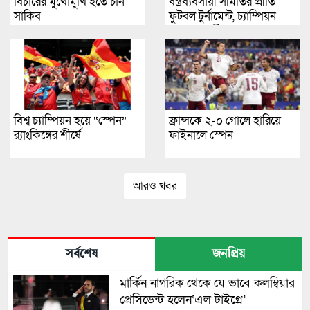
বিচারের মুখোমুখি হতে চান
বস্ত্রব্যবসায়ী সমিতির প্রীতি
সাকিব
ফুটবল টুর্নামেন্ট, চ্যাম্পিয়ন
হয়েছে রজনীগন্ধা
বিশ্ব চ্যাম্পিয়ন হয়ে “স্পেন”
ফ্রান্সকে ২-০ গোলে হারিয়ে
র‍্যাংকিঙ্গের শীর্ষে
ফাইনালে স্পেন
আরও খবর
সর্বশেষ
জনপ্রিয়
মার্কিন নাগরিক থেকে যে ভাবে কলম্বিয়ার
প্রেসিডেন্ট হলেন‘এল টাইগ্রে’