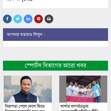
আপনার মতামত লিখুন :
স্পোর্টস বিভাগের আরো খবর
নিরাপত্তা পেলে দেশে ফিরে
শার্শার বাগআঁচড়ায়