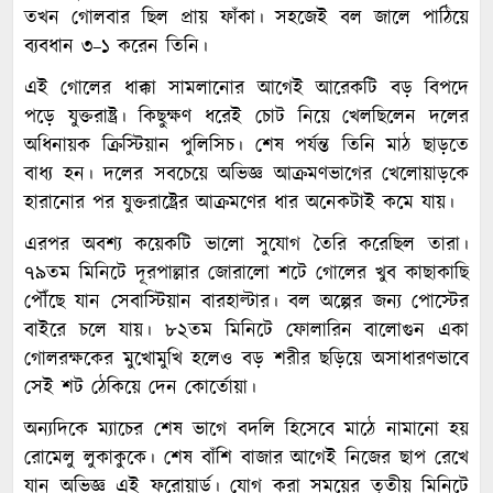
তখন গোলবার ছিল প্রায় ফাঁকা। সহজেই বল জালে পাঠিয়ে
ব্যবধান ৩–১ করেন তিনি।
এই গোলের ধাক্কা সামলানোর আগেই আরেকটি বড় বিপদে
পড়ে যুক্তরাষ্ট্র। কিছুক্ষণ ধরেই চোট নিয়ে খেলছিলেন দলের
অধিনায়ক ক্রিস্টিয়ান পুলিসিচ। শেষ পর্যন্ত তিনি মাঠ ছাড়তে
বাধ্য হন। দলের সবচেয়ে অভিজ্ঞ আক্রমণভাগের খেলোয়াড়কে
হারানোর পর যুক্তরাষ্ট্রের আক্রমণের ধার অনেকটাই কমে যায়।
এরপর অবশ্য কয়েকটি ভালো সুযোগ তৈরি করেছিল তারা।
৭৯তম মিনিটে দূরপাল্লার জোরালো শটে গোলের খুব কাছাকাছি
পৌঁছে যান সেবাস্টিয়ান বারহাল্টার। বল অল্পের জন্য পোস্টের
বাইরে চলে যায়। ৮২তম মিনিটে ফোলারিন বালোগুন একা
গোলরক্ষকের মুখোমুখি হলেও বড় শরীর ছড়িয়ে অসাধারণভাবে
সেই শট ঠেকিয়ে দেন কোর্তোয়া।
অন্যদিকে ম্যাচের শেষ ভাগে বদলি হিসেবে মাঠে নামানো হয়
রোমেলু লুকাকুকে। শেষ বাঁশি বাজার আগেই নিজের ছাপ রেখে
যান অভিজ্ঞ এই ফরোয়ার্ড। যোগ করা সময়ের তৃতীয় মিনিটে