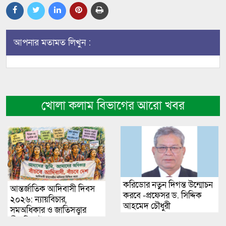
আপনার মতামত লিখুন :
খোলা কলাম বিভাগের আরো খবর
করিডোর নতুন দিগন্ত উন্মোচন
আন্তর্জাতিক আদিবাসী দিবস
করবে -প্রফেসর ড. সিদ্দিক
২০২৬: ন্যায়বিচার,
আহমেদ চৌধুরী
সমঅধিকার ও জাতিসত্ত্বার
স্বীকৃতি চাই