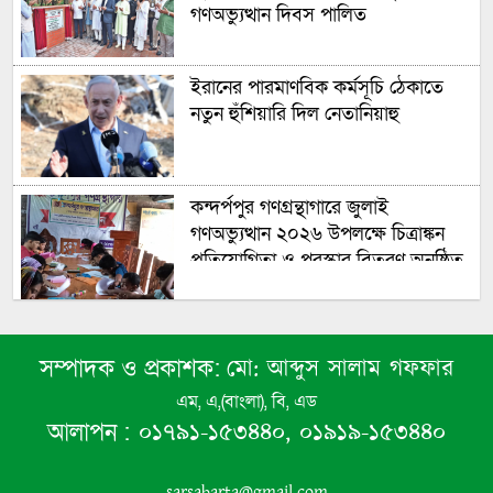
গণঅভ্যুত্থান দিবস পালিত
ইরানের পারমাণবিক কর্মসূচি ঠেকাতে
নতুন হুঁশিয়ারি দিল নেতানিয়াহু
কন্দর্পপুর গণগ্রন্থাগারে জুলাই
গণঅভ্যুত্থান ২০২৬ উপলক্ষে চিত্রাঙ্কন
প্রতিযোগিতা ও পুরস্কার বিতরণ অনুষ্ঠিত
বেনাপোল জুলাই গণঅভ্যুত্থান দিবস
মো: আব্দুস সালাম গফফার
সম্পাদক ও প্রকাশক:
উপলক্ষে পৌর বিএনপি’র আনন্দ র‍্যালী
এম, এ,(বাংলা), বি, এড
ভারতে পাচারের সময় বেনাপোল
০১৭৯১-১৫৩৪৪০, ০১৯১৯-১৫৩৪৪০
আলাপন :
কাস্টমসে স্বর্ণের বারসহ পাসপোর্টধারী
আটক
sarsabarta@gmail.com