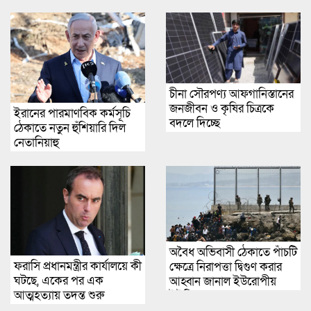
চীনা সৌরপণ্য আফগানিস্তানের
জনজীবন ও কৃষির চিত্রকে
ইরানের পারমাণবিক কর্মসূচি
বদলে দিচ্ছে
ঠেকাতে নতুন হুঁশিয়ারি দিল
নেতানিয়াহু
অবৈধ অভিবাসী ঠেকাতে পাঁচটি
ফরাসি প্রধানমন্ত্রীর কার্যালয়ে কী
ক্ষেত্রে নিরাপত্তা দ্বিগুণ করার
ঘটছে, একের পর এক
আহ্বান জানাল ইউরোপীয়
আত্মহত্যায় তদন্ত শুরু
ইউনিয়ন