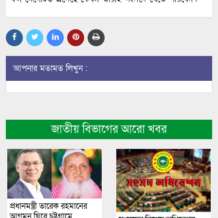
আপনার মতামত লিখুন :
জাতীয় বিভাগের আরো খবর
প্রধানমন্ত্রী তারেক রহমানের
আগমন ঘিরে চট্টগ্রামে