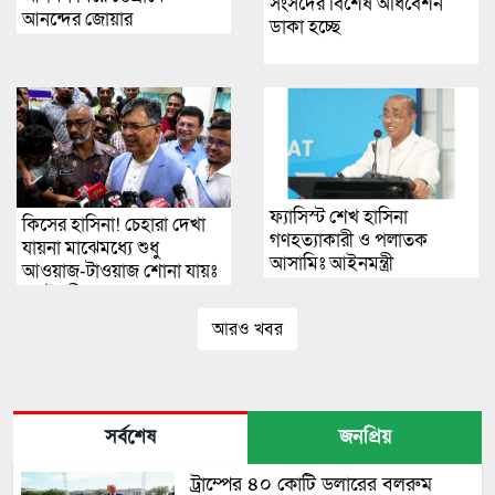
সংসদের বিশেষ অধিবেশন
আনন্দের জোয়ার
ডাকা হচ্ছে
ফ্যাসিস্ট শেখ হাসিনা
কিসের হাসিনা! চেহারা দেখা
গণহত্যাকারী ও পলাতক
যায়না মাঝেমধ্যে শুধু
আসামিঃ আইনমন্ত্রী
আওয়াজ-টাওয়াজ শোনা যায়ঃ
স্বরাষ্ট্রমন্ত্রী
আরও খবর
সর্বশেষ
জনপ্রিয়
ট্রাম্পের ৪০ কোটি ডলারের বলরুম