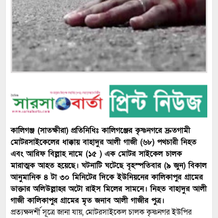
কালিগঞ্জ (সাতক্ষীরা) প্রতিনিধিঃ কালিগঞ্জের কৃষ্ণনগরে দ্রুতগামী
মোটরসাইকেলের ধাক্কায় বাহাদুর আলী গাজী (৬৮) পথচারী নিহত
এবং আরিফ বিল্লাহ নামে (১৫ ) এক মোটর সাইকেল চালক
মারাত্মক আহত হয়েছে। ঘটনাটি ঘটেছে বৃহস্পতিবার (৯ জুন) বিকাল
আনুমানিক ৪ টা ৩০ মিনিটের দিকে ইউনিয়নের কালিকাপুর গ্রামের
ডাক্তার অলিউল্লাহর অটো রাইস মিলের সামনে। নিহত বাহাদুর আলী
গাজী কালিকাপুর গ্রামের মৃত জনাব আলী গাজীর পুত্র।
প্রত্যক্ষদর্শী সূত্রে জানা যায়, মোটরসাইকেল চালক কৃষ্ণনগর ইউপির