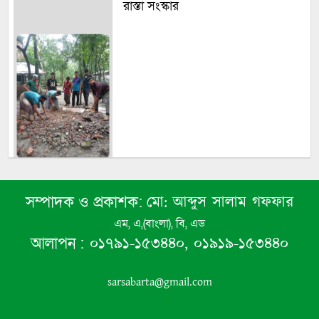
রাস্তা সংস্কার
মো: আব্দুস সালাম গফফার
সম্পাদক ও প্রকাশক:
বসুন্দিয়া স্কুল অ্যান্ড কলেজের প্রাক্তন
এম, এ,(বাংলা), বি, এড
ছাত্র-ছাত্রী পরিষদের মাসিক সভা অনুষ্ঠিত
০১৭৯১-১৫৩৪৪০, ০১৯১৯-১৫৩৪৪০
আলাপন :
sarsabarta@gmail.com
সুজনের মাসিক সভায় ৪ গুরুত্বপূর্ণ
সিদ্ধান্ত গ্রহণ