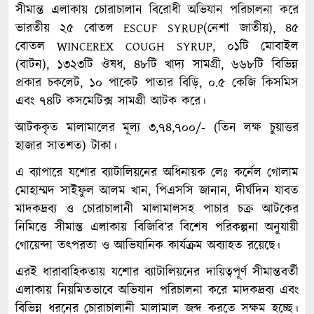
সীমান্ত এলাকায় চোরাচালান বিরোধী অভিযান পরিচালনা করে
ভারতীয় ২৫ বোতল ESCUF SYRUP(নেশা জাতীয়), ৪৫
বোতল WINCEREX COUGH SYRUP, ০১টি মোবাইল
(বাটন), ১৩২৩টি ঔষধ, ৪৮টি খাদ্য সামগ্রী, ৬৬৮টি বিভিন্ন
প্রকার চকলেট, ১০ পাকেট পাতার বিড়ি, ০.৫ কেজি কিসমিস
এবং ৭৪টি কসমেটিক্স সামগ্রী আটক করে।
আটককৃত মালামালের মূল্য ৩,৭৪,৭০০/- (তিন লক্ষ চুয়াত্তর
হাজার সাতশত) টাকা।
এ ব্যাপারে যশোর ব্যাটালিয়নের অধিনায়ক লেঃ কর্নেল গোলাম
মোহাম্মদ সাইফুল আলম খান, পিএসসি জানান, দীর্ঘদিন যাবত
মাদকদ্রব্য ও চোরাচালানী মালামালসহ পাচার চক্র আটকের
নিমিত্তে সীমান্ত এলাকায় বিজিবি’র বিশেষ পরিকল্পনা অনুযায়ী
গোয়েন্দা তৎপরতা ও আভিযানিক কার্যক্রম অব্যাহত রয়েছে।
এরই ধারাবাহিকতায় যশোর ব্যাটালিয়নের দায়িত্বপূর্ণ সীমান্তবর্তী
এলাকায় নিয়মিতভাবে অভিযান পরিচালনা করে মাদকদ্রব্য এবং
বিভিন্ন ধরনের চোরাচালানী মালামাল জব্দ করতে সক্ষম হচ্ছে।