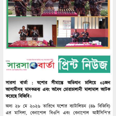
সারসা বার্তা : যশোর সীমান্তে অভিযান চালিয়ে ০১জন
আসামীসহ মাদকদ্রব্য এবং অবৈধ চোরাচালানী মালামাল আটক
করেছে বিজিবি।
অদ্য ২৮ মে ২০২৬ তারিখে যশোর ব্যাটালিয়ন (৪৯ বিজিবি)
এর মাসিলা, বেনাপোল বিওপি এবং বেনাপোল আইসিপি’র