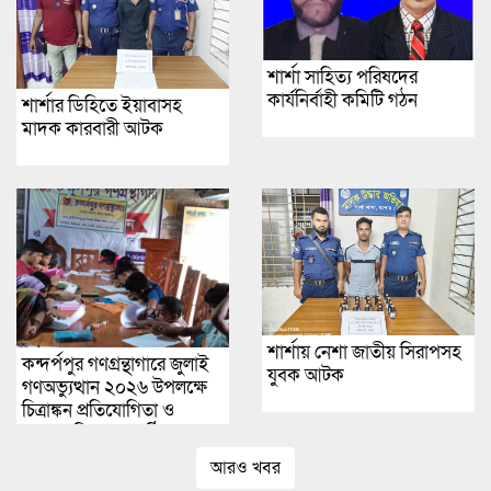
শার্শা সাহিত্য পরিষদের
কার্যনির্বাহী কমিটি গঠন
শার্শার ডিহিতে ইয়াবাসহ
মাদক কারবারী আটক
শার্শায় নেশা জাতীয় সিরাপসহ
কন্দর্পপুর গণগ্রন্থাগারে জুলাই
যুবক আটক
গণঅভ্যুত্থান ২০২৬ উপলক্ষে
চিত্রাঙ্কন প্রতিযোগিতা ও
পুরস্কার বিতরণ অনুষ্ঠিত
আরও খবর