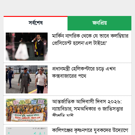
সর্বশেষ
জনপ্রিয়
মার্কিন নাগরিক থেকে যে ভাবে কলম্বিয়ার
প্রেসিডেন্ট হলেন‘এল টাইগ্রে’
প্রধানমন্ত্রী হেলিকপ্টারে চড়ে এখন
কক্সবাজারের পথে
আন্তর্জাতিক আদিবাসী দিবস ২০২৬:
ন্যায়বিচার, সমঅধিকার ও জাতিসত্ত্বার
স্বীকৃতি চাই
কালিগঞ্জের কৃষ্ণনগরে যুবকদের উদ্যোগে