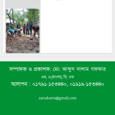
মো: আব্দুস সালাম গফফার
সম্পাদক ও প্রকাশক:
বসুন্দিয়া স্কুল অ্যান্ড কলেজের প্রাক্তন
এম, এ,(বাংলা), বি, এড
ছাত্র-ছাত্রী পরিষদের মাসিক সভা অনুষ্ঠিত
০১৭৯১-১৫৩৪৪০, ০১৯১৯-১৫৩৪৪০
আলাপন :
sarsabarta@gmail.com
সুজনের মাসিক সভায় ৪ গুরুত্বপূর্ণ
সিদ্ধান্ত গ্রহণ