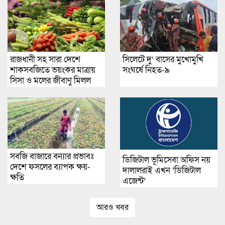
রাজধানী সহ সারা দেশে
সিলেটে দু’ বাসের মুখোমুখি
শাকসবজিতে ভয়ংকর মাত্রায়
সংঘর্ষে নিহত-৯
সিসা ও মলের জীবাণু মিলল
সবজি বাজারে বন্যার প্রভাবঃ
ডিজিটাল ভূমিসেবা অফিস নয়
দেশে ফসলের ব্যাপক ক্ষয়-
দালালরাই এখন ‘ডিজিটাল
ক্ষতি
এজেন্ট’
আরও খবর