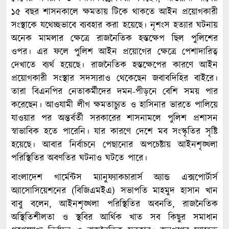
১৫ বছর শাসনকালে ক্ষমতায় টিকে থাকতে আইন প্রয়োগকারী
সংস্থাকে যথেচ্ছভাবে ব্যবহার করা হয়েছে। নৃশংস হত্যার ঘটনায়
অনেক মামলার ক্ষেত্রে রাজনৈতিক হস্তক্ষেপ ছিল পুলিশের
ওপর। এর ফলে পুলিশ আইন প্রয়োগের ক্ষেত্রে পেশাদারিত্ব
দেখাতে ব্যর্থ হয়েছে। রাজনৈতিক হস্তক্ষেপের কারণে আইন
প্রয়োগকারী সংস্থার সদস্যরাও থেকেছেন জবাবদিহির বাইরে।
তারা বিএনপির নেতাকর্মীদের দমন-পীড়নে বেশি সময় পার
করেছেন। আওযামী লীগ ক্ষমতাচ্যুত ও হাসিনার ভারতে পালিয়ে
যাওয়ার পর অন্তর্বর্তী সরকারের শাসনামলে পুলিশ প্রশাসন
স্বাভাবিক হতে পারেনি। যার কারণে দেশে মব সংস্কৃতির সৃষ্টি
হয়েছে। আবার নির্বাচনে পেছানোর অপচেষ্টায় আইনশৃঙ্খলা
পরিস্থিতির অবণতির ঘটনাও ঘটতে পারে।
বাংলাদেশ গার্মেন্টস ম্যানুফ্যাকচারার্স অ্যান্ড এক্সপোর্টার্স
অ্যাসোসিয়েশনের (বিজিএমইএ) সভাপতি মাহমুদ হাসান খান
বাবু বলেন, আইনশৃঙ্খলা পরিস্থিতির অবনতি, রাজনৈতিক
অস্থিতিশীলতা ও স্থবির আর্থিক খাত সব কিছুর সমাধান