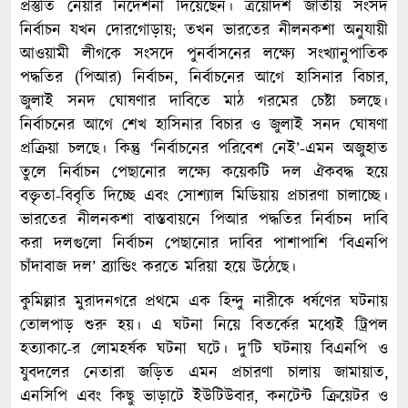
প্রস্তুতি নেয়ার নির্দেশনা দিয়েছেন। ত্রয়োদশ জাতীয় সংসদ
নির্বাচন যখন দোরগোড়ায়; তখন ভারতের নীলনকশা অনুযায়ী
আওয়ামী লীগকে সংসদে পুনর্বাসনের লক্ষ্যে সংখ্যানুপাতিক
পদ্ধতির (পিআর) নির্বাচন, নির্বাচনের আগে হাসিনার বিচার,
জুলাই সনদ ঘোষণার দাবিতে মাঠ গরমের চেষ্টা চলছে।
নির্বাচনের আগে শেখ হাসিনার বিচার ও জুলাই সনদ ঘোষণা
প্রক্রিয়া চলছে। কিন্তু ‘নির্বাচনের পরিবেশ নেই’-এমন অজুহাত
তুলে নির্বাচন পেছানোর লক্ষ্যে কয়েকটি দল ঐকবদ্ধ হয়ে
বক্তৃতা-বিবৃতি দিচ্ছে এবং সোশ্যাল মিডিয়ায় প্রচারণা চালাচ্ছে।
ভারতের নীলনকশা বাস্তবায়নে পিআর পদ্ধতির নির্বাচন দাবি
করা দলগুলো নির্বাচন পেছানোর দাবির পাশাপাশি ‘বিএনপি
চাঁদাবাজ দল’ ব্র্যান্ডিং করতে মরিয়া হয়ে উঠেছে।
কুমিল্লার মুরাদনগরে প্রথমে এক হিন্দু নারীকে ধর্ষণের ঘটনায়
তোলপাড় শুরু হয়। এ ঘটনা নিয়ে বিতর্কের মধ্যেই ট্রিপল
হত্যাকা-ের লোমহর্ষক ঘটনা ঘটে। দু’টি ঘটনায় বিএনপি ও
যুবদলের নেতারা জড়িত এমন প্রচারণা চালায় জামায়াত,
এনসিপি এবং কিছু ভাড়াটে ইউটিউবার, কনটেন্ট ক্রিয়েটর ও