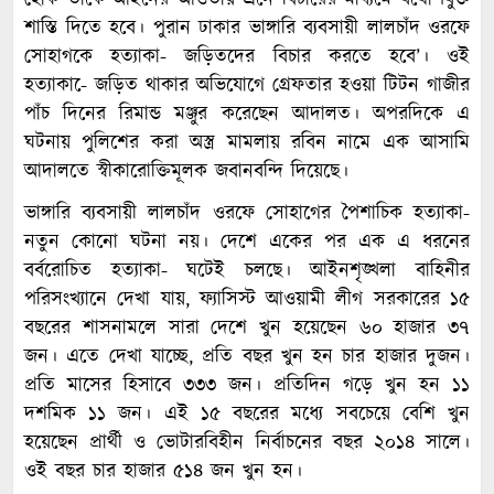
হোক তাকে আইনের আওতায় এনে বিচারের মাধ্যমে যথোপযুক্ত
শাস্তি দিতে হবে। পুরান ঢাকার ভাঙ্গারি ব্যবসায়ী লালচাঁদ ওরফে
সোহাগকে হত্যাকা- জড়িতদের বিচার করতে হবে’। ওই
হত্যাকা-ে জড়িত থাকার অভিযোগে গ্রেফতার হওয়া টিটন গাজীর
পাঁচ দিনের রিমান্ড মঞ্জুর করেছেন আদালত। অপরদিকে এ
ঘটনায় পুলিশের করা অস্ত্র মামলায় রবিন নামে এক আসামি
আদালতে স্বীকারোক্তিমূলক জবানবন্দি দিয়েছে।
ভাঙ্গারি ব্যবসায়ী লালচাঁদ ওরফে সোহাগের পৈশাচিক হত্যাকা-
নতুন কোনো ঘটনা নয়। দেশে একের পর এক এ ধরনের
বর্বরোচিত হত্যাকা- ঘটেই চলছে। আইনশৃঙ্খলা বাহিনীর
পরিসংখ্যানে দেখা যায়, ফ্যাসিস্ট আওয়ামী লীগ সরকারের ১৫
বছরের শাসনামলে সারা দেশে খুন হয়েছেন ৬০ হাজার ৩৭
জন। এতে দেখা যাচ্ছে, প্রতি বছর খুন হন চার হাজার দুজন।
প্রতি মাসের হিসাবে ৩৩৩ জন। প্রতিদিন গড়ে খুন হন ১১
দশমিক ১১ জন। এই ১৫ বছরের মধ্যে সবচেয়ে বেশি খুন
হয়েছেন প্রার্থী ও ভোটারবিহীন নির্বাচনের বছর ২০১৪ সালে।
ওই বছর চার হাজার ৫১৪ জন খুন হন।