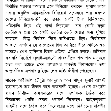
বিনিয়োগ অপরিহার্য। বিদেশি বিনিয়োগকারীরা জানিয়েছেন, তারা
নির্বাচিত সরকার ক্ষমতায় এলে বিনিয়োগ করবেন। দু’মাস আগে
ঢাকায় অনুষ্ঠিত আন্তর্জাতিক বিনিয়োগ সম্মেলনে প্রায় অর্ধশত
দেশের বিনিয়োগকারী ৩১ হাজার কোটি টাকা বিনিয়োগের
প্রতিশ্রুতি দিয়ে এই বার্তা দিয়েছেন। চার কোটি নতুন
ভোটারসহ প্রায় ১২ কোটি ভোটার ভোট দেয়ার জন্য মুখিয়ে
রয়েছেন। কিন্তু নির্বাচন নিয়ে অনিশ্চয়তা ছিল। নির্বাচনের
আকাশে এতদিন যে কালোমেঘ ছিল তা ধীরে ধীরে কাটতে শুরু
করেছে। শেখ হাসিনার বিচার প্রক্রিয়া এগিয়ে চলছে। হাসিনার
সরাসরি নির্দেশে জুলাই-আগস্টে রাজধানীতে শত শত মানুষকে
হত্যা করা হয়েছে এমন অপরাধের যাবতীয় বিশ্বাসযোগ্য তথ্য
আন্তর্জাতিক অপরাধ ট্রাইব্যুনালের আইনজীবীরা পেয়েছেন।
সাবেক আইজিপি চৌধুরী আবদুল্লাহ আল মামুন জুলাই-আগস্ট
হত্যাকা-ের দায় স্বীকার করে রাজসাক্ষী হচ্ছেন। প্রধান উপদেষ্টা
প্রধান নির্বাচন কমিশনারের সঙ্গে দ্বিপাক্ষিক বৈঠক করে
নির্বাচনের প্রস্তুতি নেয়ার পরামর্শ দিয়েছেন। আইনশৃঙ্খলা
বাহিনীর সঙ্গে বৈঠক করে ডিসেম্বরের মধ্যে নির্বাচনের যাবতীয়