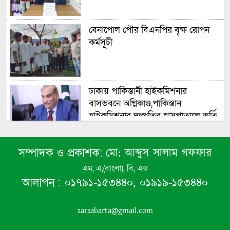
বেনাপোল পৌর বিএনপির বৃক্ষ রোপন
কর্মসূচী
ঢাকায় পাকিস্তানী হাইকমিশনার
বাসভবনে অগ্নিকাণ্ড,পাকিস্তান
হাইকমিশনার দম্পতির হাসপাতালে ভর্তি
সংসদের বিশেষ অধিবেশন ডাকা হচ্ছে
মো: আব্দুস সালাম গফফার
সম্পাদক ও প্রকাশক:
এম, এ,(বাংলা), বি, এড
০১৭৯১-১৫৩৪৪০, ০১৯১৯-১৫৩৪৪০
আলাপন :
নিরাপত্তা পেলে দেশে ফিরে বিচারের
মুখোমুখি হতে চান সাকিব
sarsabarta@gmail.com