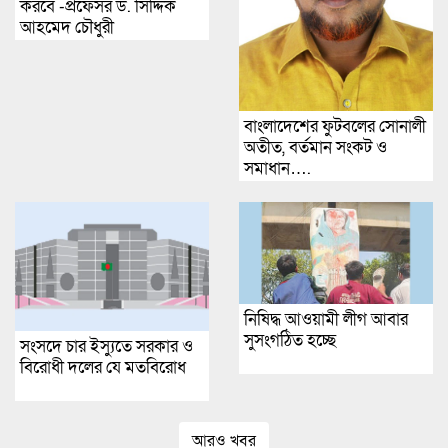
করবে -প্রফেসর ড. সিদ্দিক
আহমেদ চৌধুরী
বাংলাদেশের ফুটবলের সোনালী
অতীত, বর্তমান সংকট ও
সমাধান….
নিষিদ্ধ আওয়ামী লীগ আবার
সুসংগঠিত হচ্ছে
সংসদে চার ইস্যুতে সরকার ও
বিরোধী দলের যে মতবিরোধ
আরও খবর