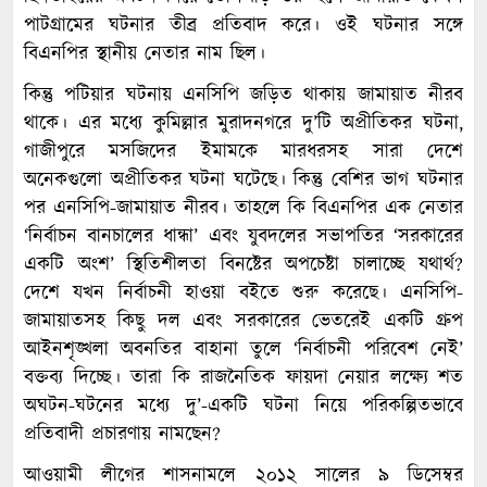
পাটগ্রামের ঘটনার তীব্র প্রতিবাদ করে। ওই ঘটনার সঙ্গে
বিএনপির স্থানীয় নেতার নাম ছিল।
কিন্তু পটিয়ার ঘটনায় এনসিপি জড়িত থাকায় জামায়াত নীরব
থাকে। এর মধ্যে কুমিল্লার মুরাদনগরে দু’টি অপ্রীতিকর ঘটনা,
গাজীপুরে মসজিদের ইমামকে মারধরসহ সারা দেশে
অনেকগুলো অপ্রীতিকর ঘটনা ঘটেছে। কিন্তু বেশির ভাগ ঘটনার
পর এনসিপি-জামায়াত নীরব। তাহলে কি বিএনপির এক নেতার
‘নির্বাচন বানচালের ধান্ধা’ এবং যুবদলের সভাপতির ‘সরকারের
একটি অংশ’ স্থিতিশীলতা বিনষ্টের অপচেষ্টা চালাচ্ছে যথার্থ?
দেশে যখন নির্বাচনী হাওয়া বইতে শুরু করেছে। এনসিপি-
জামায়াতসহ কিছু দল এবং সরকারের ভেতরেই একটি গ্রুপ
আইনশৃঙ্খলা অবনতির বাহানা তুলে ‘নির্বাচনী পরিবেশ নেই’
বক্তব্য দিচ্ছে। তারা কি রাজনৈতিক ফায়দা নেয়ার লক্ষ্যে শত
অঘটন-ঘটনের মধ্যে দু’-একটি ঘটনা নিয়ে পরিকল্পিতভাবে
প্রতিবাদী প্রচারণায় নামছেন?
আওয়ামী লীগের শাসনামলে ২০১২ সালের ৯ ডিসেম্বর