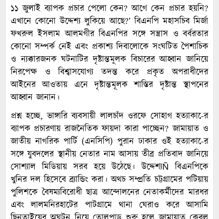
১১ জুলাই ব্যাপক প্রচার পেলো কেন? আগে কেন প্রচার হয়নি?
এখানে কোনো উদ্দেশ্য লুকিয়ে আছে?’ বিএনপি মহাসচিব মির্জা
ফখরুল ইসলাম আলমগীর বিএনপির সঙ্গে সন্ত্রাস ও বর্বরতার
কোনো সম্পর্ক নেই এবং প্রকাশ্য দিবালোকে সংঘটিত পৈশাচিক
ও ন্যক্কারজনক ঘটনাটির দৃষ্টান্তমূলক বিচারের আহ্বান জানিয়ে
নিরপেক্ষ ও বিশ্বাসযোগ্য তদন্ত করে প্রকৃত অপরাধীদের
আইনের আওতায় এনে দৃষ্টান্তমূলক শাস্তির দৃষ্টান্ত স্থাপনের
আহ্বান জানান।
প্রশ্ন হচ্ছে, ভাঙ্গারি ব্যবসায়ী লালচাঁদ ওরফে সোহাগ হত্যাকা-ের
ব্যাপক প্রচারণায় রাজনৈতিক ফায়দা কারা পাচ্ছেন? জামায়াত ও
জাতীয় নাগরিক পার্টি (এনসিপি) পুরান ঢাকার ওই হত্যাকা-ের
সঙ্গে যুবদলের স্থানীয় নেতার নাম আসায় তীব্র প্রতিবাদ জানিয়ে
সোশ্যাল মিডিয়ায় সরব হয়ে উঠেছে। উদ্দেশ্যÑ বিএনপিকে
খুনির দল হিসেবে ব্র্যান্ডিং করা। অথচ সম্প্রতি চট্টগ্রামের পটিয়ায়
পুলিশকে বৈষম্যবিরোধী ছাত্র আন্দোলনের নেতাকর্মীদের মারধর
এবং লালমনিরহাটের পাটগ্রামে থানা ঘেরাও করে আসামি
ছিনতাইয়ের অঘটন নিয়ে তোলপাড় শুরু হলে জামায়াত কেবল