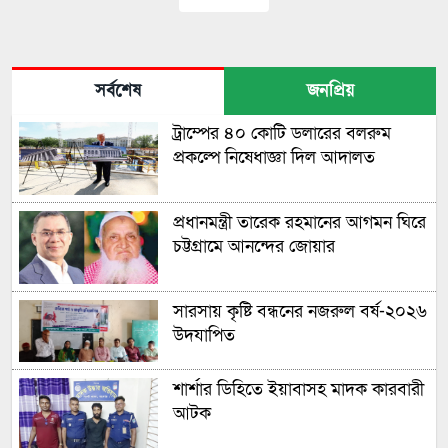
সর্বশেষ
জনপ্রিয়
ট্রাম্পের ৪০ কোটি ডলারের বলরুম
প্রকল্পে নিষেধাজ্ঞা দিল আদালত
প্রধানমন্ত্রী তারেক রহমানের আগমন ঘিরে
চট্টগ্রামে আনন্দের জোয়ার
সারসায় কৃষ্টি বন্ধনের নজরুল বর্ষ-২০২৬
উদযাপিত
শার্শার ডিহিতে ইয়াবাসহ মাদক কারবারী
আটক