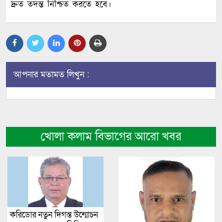
দ্রুত তদন্ত নিশ্চিত করতে হবে।
আপনার মতামত লিখুন :
খোলা কলাম বিভাগের আরো খবর
করিডোর নতুন দিগন্ত উন্মোচন