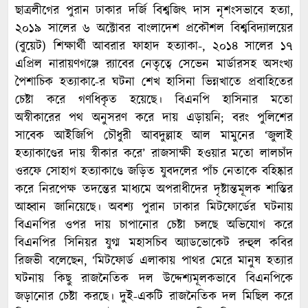
ছাত্রলীগের পুরান ঢাকার দর্জি বিশ্বজিৎ দাস নৃশংসভাবে হত্যা,
২০১৯ সালের ৬ অক্টোবর বাংলাদেশ প্রকৌশল বিশ্ববিদ্যালয়ের
(বুয়েট) শিক্ষার্থী আবরার ফাহাদ হত্যাকা-, ২০১৪ সালের ১৭
এপ্রিল নারায়ণগঞ্জে র‌্যাবের নেতৃত্বে সেভেন মার্ডারসহ অসংখ্য
পৈশাচিক হত্যাকা-ের ঘটনা শেখ হাসিনা ভিন্নখাতে প্রবাহিতের
চেষ্টা করে গণধিকৃত হয়েছে। বিএনপি হাসিনার মতো
অস্বীকারের পথ অনুসরণ করে দায় এড়ায়নি; বরং পুলিশের
সাবেক আইজিপি চৌধুরী আবদুল্লাহ আল মামুনের ‘জুলাই
হত্যাকাণ্ডের দায় স্বীকার করে’ রাজসাক্ষী হওয়ার মতো লালচাঁদ
ওরফে সোহাগ হত্যাকাণ্ডে জড়িত যুবদলের পাঁচ নেতাকে বহিষ্কার
করে নিরপেক্ষ তদন্তের মাধ্যমে অপরাধীদের দৃষ্টান্তমূলক শাস্তির
আহ্বান জানিয়েছে। অবশ্য পুরান ঢাকার মিটফোর্ডের ঘটনায়
বিএনপির ওপর দায় চাপানোর চেষ্টা চলছে অভিযোগ করে
বিএনপির সিনিয়র যুগ্ম মহাসচিব অ্যাডভোকেট রুহুল কবির
রিজভী বলেছেন, ‘মিটফোর্ড এলাকায় পাথর মেরে মানুষ হত্যার
ঘটনায় কিছু রাজনৈতিক দল উদ্দেশ্যমূলকভাবে বিএনপিকে
জড়ানোর চেষ্টা করছে। দুই-একটি রাজনৈতিক দল মিছিল করে